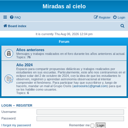
Miradas al cielo
FAQ
Register
Login
S
Board index
e
It is currently Thu Aug 06, 2026 12:04 pm
a
Forum
r
Años anteriores
c
Mensajes y trabajos realizados en el foro durante los años anteriores al actual.
Topics:
76
h
Año 2024
Espacio para compartir propuestas didácticas y trabajos realizados por
estudiantes en sus escuelas. Particularmente, este año nos centraremos en el
eclipse solar del 2 de octubre de 2024, con la idea de que los estudiantes lo
observen, registren y aprendan astronomía observacional al intentar
comprender el fenómeno. Para participar hay que suscribirse y, luego de
hacerlo, mandar un mail al Grupo Osiris (
astroosiris1@gmail.com
) para que
se los habilite como usuarios.
Topics:
6
LOGIN
•
REGISTER
Username:
Password:
I forgot my password
Remember me