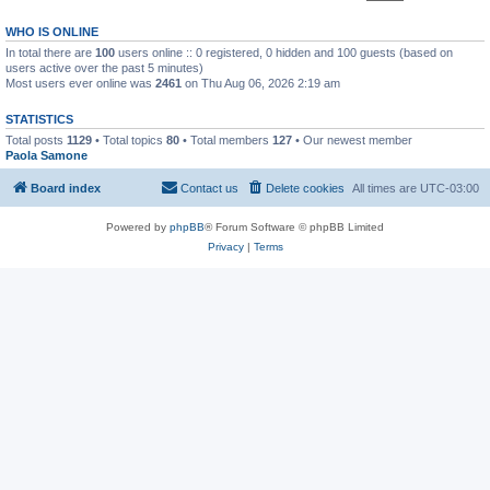
WHO IS ONLINE
In total there are
100
users online :: 0 registered, 0 hidden and 100 guests (based on
users active over the past 5 minutes)
Most users ever online was
2461
on Thu Aug 06, 2026 2:19 am
STATISTICS
Total posts
1129
• Total topics
80
• Total members
127
• Our newest member
Paola Samone
Board index
Contact us
Delete cookies
All times are
UTC-03:00
Powered by
phpBB
® Forum Software © phpBB Limited
Privacy
|
Terms