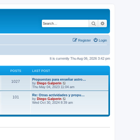
Search
Advanced search
Register
Login
It is currently Thu Aug 06, 2026 3:42 pm
POSTS
LAST POST
Propuestas para enseñar astro…
1027
V
by
Diego Galperin
i
Thu May 04, 2023 11:04 am
e
w
Re: Otras actividades y propu…
101
t
V
by
Diego Galperin
h
i
Wed Oct 30, 2024 8:39 am
e
e
l
w
a
t
t
h
e
e
s
l
t
a
p
t
o
e
s
s