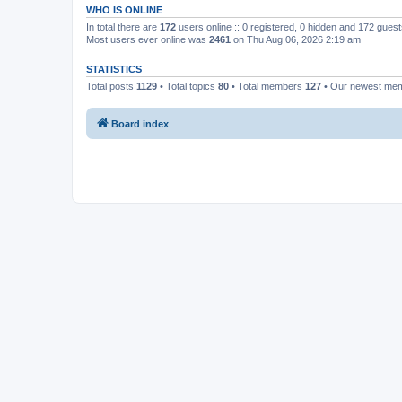
WHO IS ONLINE
In total there are
172
users online :: 0 registered, 0 hidden and 172 gues
Most users ever online was
2461
on Thu Aug 06, 2026 2:19 am
STATISTICS
Total posts
1129
• Total topics
80
• Total members
127
• Our newest me
Board index