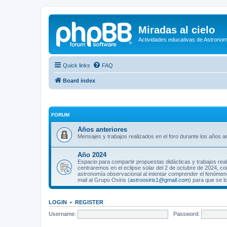
Miradas al cielo
Actividades educativas de Astronom
Quick links
FAQ
Board index
FORUM
Años anteriores
Mensajes y trabajos realizados en el foro durante los años an
Año 2024
Espacio para compartir propuestas didácticas y trabajos rea
centraremos en el eclipse solar del 2 de octubre de 2024, co
astronomía observacional al intentar comprender el fenómeno
mail al Grupo Osiris (
astroosiris1@gmail.com
) para que se l
LOGIN
•
REGISTER
Username:
Password: