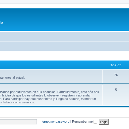
ía
TOPICS
76
teriores al actual.
6
lizados por estudiantes en sus escuelas. Particularmente, este año nos
n la idea de que los estudiantes lo observen, registren y aprendan
. Para participar hay que suscribirse y, luego de hacerlo, mandar un
os habilite como usuarios.
I forgot my password
|
Remember me