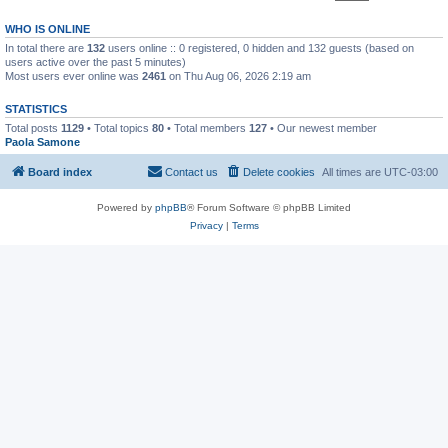
WHO IS ONLINE
In total there are
132
users online :: 0 registered, 0 hidden and 132 guests (based on
users active over the past 5 minutes)
Most users ever online was
2461
on Thu Aug 06, 2026 2:19 am
STATISTICS
Total posts
1129
• Total topics
80
• Total members
127
• Our newest member
Paola Samone
Board index
Contact us
Delete cookies
All times are
UTC-03:00
Powered by
phpBB
® Forum Software © phpBB Limited
Privacy
|
Terms