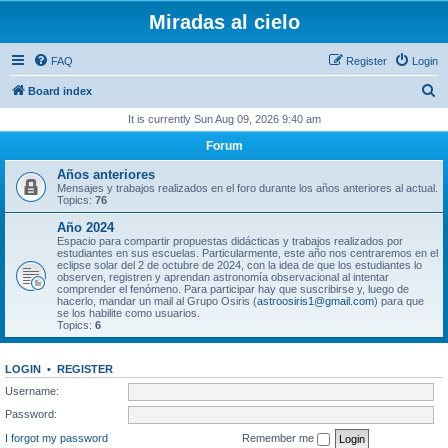
Miradas al cielo
FAQ
Register
Login
S
Board index
e
It is currently Sun Aug 09, 2026 9:40 am
a
Forum
r
Años anteriores
c
Mensajes y trabajos realizados en el foro durante los años anteriores al actual.
Topics:
76
h
Año 2024
Espacio para compartir propuestas didácticas y trabajos realizados por
estudiantes en sus escuelas. Particularmente, este año nos centraremos en el
eclipse solar del 2 de octubre de 2024, con la idea de que los estudiantes lo
observen, registren y aprendan astronomía observacional al intentar
comprender el fenómeno. Para participar hay que suscribirse y, luego de
hacerlo, mandar un mail al Grupo Osiris (
astroosiris1@gmail.com
) para que
se los habilite como usuarios.
Topics:
6
LOGIN
•
REGISTER
Username:
Password:
I forgot my password
Remember me