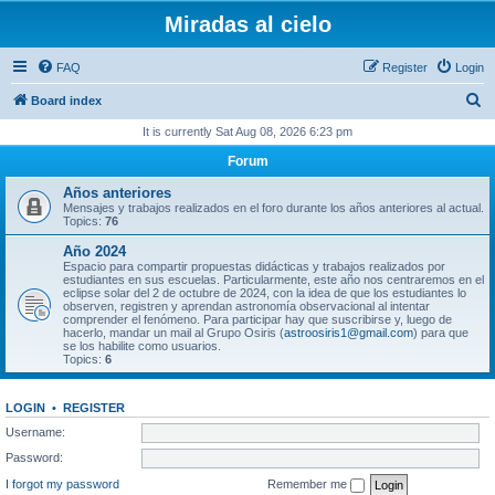
Miradas al cielo
FAQ
Register
Login
S
Board index
e
It is currently Sat Aug 08, 2026 6:23 pm
a
Forum
r
Años anteriores
c
Mensajes y trabajos realizados en el foro durante los años anteriores al actual.
Topics:
76
h
Año 2024
Espacio para compartir propuestas didácticas y trabajos realizados por
estudiantes en sus escuelas. Particularmente, este año nos centraremos en el
eclipse solar del 2 de octubre de 2024, con la idea de que los estudiantes lo
observen, registren y aprendan astronomía observacional al intentar
comprender el fenómeno. Para participar hay que suscribirse y, luego de
hacerlo, mandar un mail al Grupo Osiris (
astroosiris1@gmail.com
) para que
se los habilite como usuarios.
Topics:
6
LOGIN
•
REGISTER
Username:
Password:
I forgot my password
Remember me