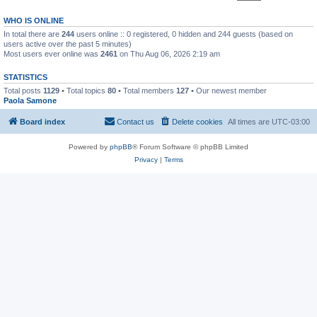
WHO IS ONLINE
In total there are
244
users online :: 0 registered, 0 hidden and 244 guests (based on
users active over the past 5 minutes)
Most users ever online was
2461
on Thu Aug 06, 2026 2:19 am
STATISTICS
Total posts
1129
• Total topics
80
• Total members
127
• Our newest member
Paola Samone
Board index
Contact us
Delete cookies
All times are
UTC-03:00
Powered by
phpBB
® Forum Software © phpBB Limited
Privacy
|
Terms