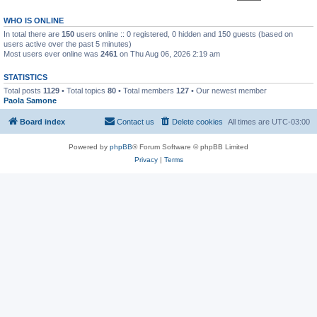
WHO IS ONLINE
In total there are
150
users online :: 0 registered, 0 hidden and 150 guests (based on
users active over the past 5 minutes)
Most users ever online was
2461
on Thu Aug 06, 2026 2:19 am
STATISTICS
Total posts
1129
• Total topics
80
• Total members
127
• Our newest member
Paola Samone
Board index
Contact us
Delete cookies
All times are
UTC-03:00
Powered by
phpBB
® Forum Software © phpBB Limited
Privacy
|
Terms