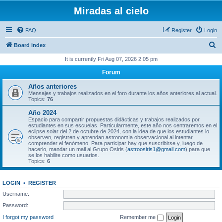
Miradas al cielo
FAQ
Register
Login
S
Board index
e
It is currently Fri Aug 07, 2026 2:05 pm
a
Forum
r
Años anteriores
c
Mensajes y trabajos realizados en el foro durante los años anteriores al actual.
Topics:
76
h
Año 2024
Espacio para compartir propuestas didácticas y trabajos realizados por
estudiantes en sus escuelas. Particularmente, este año nos centraremos en el
eclipse solar del 2 de octubre de 2024, con la idea de que los estudiantes lo
observen, registren y aprendan astronomía observacional al intentar
comprender el fenómeno. Para participar hay que suscribirse y, luego de
hacerlo, mandar un mail al Grupo Osiris (
astroosiris1@gmail.com
) para que
se los habilite como usuarios.
Topics:
6
LOGIN
•
REGISTER
Username:
Password:
I forgot my password
Remember me