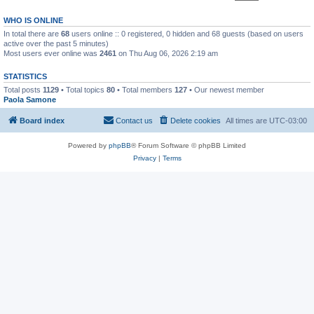
WHO IS ONLINE
In total there are
68
users online :: 0 registered, 0 hidden and 68 guests (based on users
active over the past 5 minutes)
Most users ever online was
2461
on Thu Aug 06, 2026 2:19 am
STATISTICS
Total posts
1129
• Total topics
80
• Total members
127
• Our newest member
Paola Samone
Board index
Contact us
Delete cookies
All times are
UTC-03:00
Powered by
phpBB
® Forum Software © phpBB Limited
Privacy
|
Terms