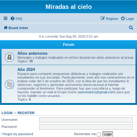
Miradas al cielo
FAQ
Register
Login
S
Board index
e
It is currently Sun Aug 09, 2026 5:01 am
a
Forum
r
Años anteriores
c
Mensajes y trabajos realizados en el foro durante los años anteriores al actual.
Topics:
76
h
Año 2024
Espacio para compartir propuestas didácticas y trabajos realizados por
estudiantes en sus escuelas. Particularmente, este año nos centraremos en el
eclipse solar del 2 de octubre de 2024, con la idea de que los estudiantes lo
observen, registren y aprendan astronomía observacional al intentar
comprender el fenómeno. Para participar hay que suscribirse y, luego de
hacerlo, mandar un mail al Grupo Osiris (
astroosiris1@gmail.com
) para que
se los habilite como usuarios.
Topics:
6
LOGIN
•
REGISTER
Username:
Password:
I forgot my password
Remember me