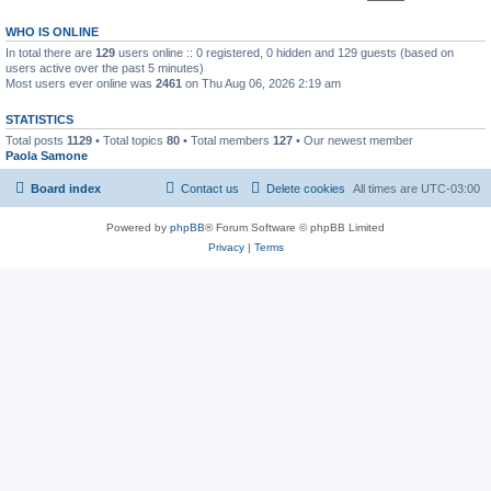
WHO IS ONLINE
In total there are
129
users online :: 0 registered, 0 hidden and 129 guests (based on
users active over the past 5 minutes)
Most users ever online was
2461
on Thu Aug 06, 2026 2:19 am
STATISTICS
Total posts
1129
• Total topics
80
• Total members
127
• Our newest member
Paola Samone
Board index
Contact us
Delete cookies
All times are
UTC-03:00
Powered by
phpBB
® Forum Software © phpBB Limited
Privacy
|
Terms