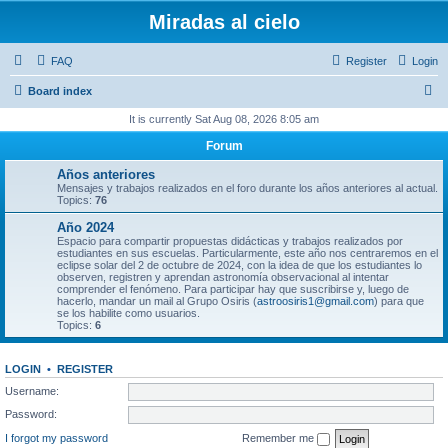
Miradas al cielo
FAQ
Register
Login
S
Board index
e
It is currently Sat Aug 08, 2026 8:05 am
a
Forum
r
Años anteriores
c
Mensajes y trabajos realizados en el foro durante los años anteriores al actual.
Topics:
76
h
Año 2024
Espacio para compartir propuestas didácticas y trabajos realizados por
estudiantes en sus escuelas. Particularmente, este año nos centraremos en el
eclipse solar del 2 de octubre de 2024, con la idea de que los estudiantes lo
observen, registren y aprendan astronomía observacional al intentar
comprender el fenómeno. Para participar hay que suscribirse y, luego de
hacerlo, mandar un mail al Grupo Osiris (
astroosiris1@gmail.com
) para que
se los habilite como usuarios.
Topics:
6
LOGIN
•
REGISTER
Username:
Password:
I forgot my password
Remember me