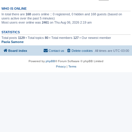
WHO IS ONLINE
In total there are
168
users online :: 0 registered, 0 hidden and 168 guests (based on
users active over the past 5 minutes)
Most users ever online was
2461
on Thu Aug 06, 2026 2:19 am
STATISTICS
Total posts
1129
• Total topics
80
• Total members
127
• Our newest member
Paola Samone
Board index
Contact us
Delete cookies
All times are
UTC-03:00
Powered by
phpBB
® Forum Software © phpBB Limited
Privacy
|
Terms