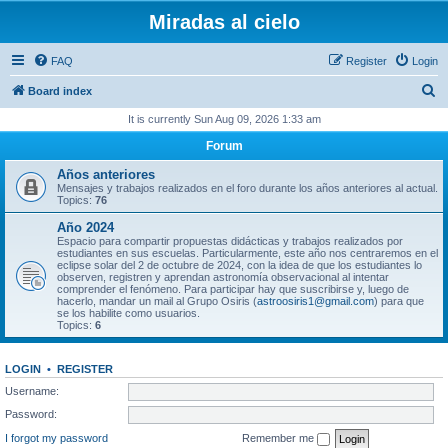
Miradas al cielo
FAQ
Register
Login
S
Board index
e
It is currently Sun Aug 09, 2026 1:33 am
a
Forum
r
Años anteriores
c
Mensajes y trabajos realizados en el foro durante los años anteriores al actual.
Topics:
76
h
Año 2024
Espacio para compartir propuestas didácticas y trabajos realizados por
estudiantes en sus escuelas. Particularmente, este año nos centraremos en el
eclipse solar del 2 de octubre de 2024, con la idea de que los estudiantes lo
observen, registren y aprendan astronomía observacional al intentar
comprender el fenómeno. Para participar hay que suscribirse y, luego de
hacerlo, mandar un mail al Grupo Osiris (
astroosiris1@gmail.com
) para que
se los habilite como usuarios.
Topics:
6
LOGIN
•
REGISTER
Username:
Password:
I forgot my password
Remember me