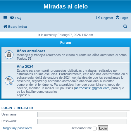
Miradas al cielo
FAQ
Register
Login
S
Board index
e
It is currently Fri Aug 07, 2026 1:52 am
a
Forum
r
Años anteriores
c
Mensajes y trabajos realizados en el foro durante los años anteriores al actual.
Topics:
76
h
Año 2024
Espacio para compartir propuestas didácticas y trabajos realizados por
estudiantes en sus escuelas. Particularmente, este año nos centraremos en el
eclipse solar del 2 de octubre de 2024, con la idea de que los estudiantes lo
observen, registren y aprendan astronomía observacional al intentar
comprender el fenómeno. Para participar hay que suscribirse y, luego de
hacerlo, mandar un mail al Grupo Osiris (
astroosiris1@gmail.com
) para que
se los habilite como usuarios.
Topics:
6
LOGIN
•
REGISTER
Username:
Password:
I forgot my password
Remember me