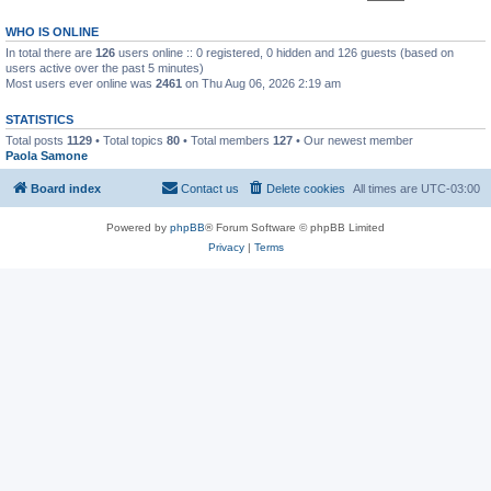
WHO IS ONLINE
In total there are
126
users online :: 0 registered, 0 hidden and 126 guests (based on
users active over the past 5 minutes)
Most users ever online was
2461
on Thu Aug 06, 2026 2:19 am
STATISTICS
Total posts
1129
• Total topics
80
• Total members
127
• Our newest member
Paola Samone
Board index
Contact us
Delete cookies
All times are
UTC-03:00
Powered by
phpBB
® Forum Software © phpBB Limited
Privacy
|
Terms