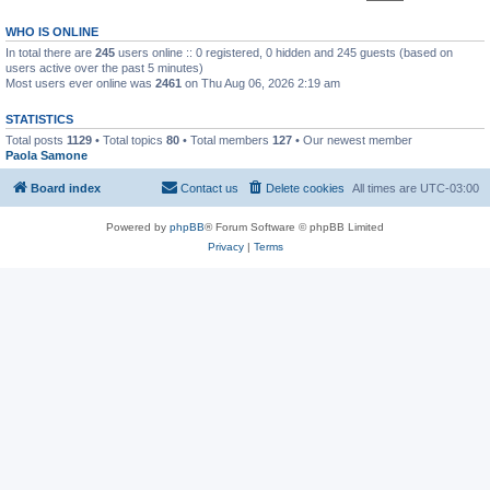
WHO IS ONLINE
In total there are
245
users online :: 0 registered, 0 hidden and 245 guests (based on
users active over the past 5 minutes)
Most users ever online was
2461
on Thu Aug 06, 2026 2:19 am
STATISTICS
Total posts
1129
• Total topics
80
• Total members
127
• Our newest member
Paola Samone
Board index
Contact us
Delete cookies
All times are
UTC-03:00
Powered by
phpBB
® Forum Software © phpBB Limited
Privacy
|
Terms