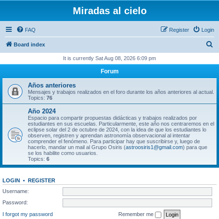
Miradas al cielo
FAQ
Register
Login
S
Board index
e
It is currently Sat Aug 08, 2026 6:09 pm
a
Forum
r
Años anteriores
c
Mensajes y trabajos realizados en el foro durante los años anteriores al actual.
Topics:
76
h
Año 2024
Espacio para compartir propuestas didácticas y trabajos realizados por
estudiantes en sus escuelas. Particularmente, este año nos centraremos en el
eclipse solar del 2 de octubre de 2024, con la idea de que los estudiantes lo
observen, registren y aprendan astronomía observacional al intentar
comprender el fenómeno. Para participar hay que suscribirse y, luego de
hacerlo, mandar un mail al Grupo Osiris (
astroosiris1@gmail.com
) para que
se los habilite como usuarios.
Topics:
6
LOGIN
•
REGISTER
Username:
Password:
I forgot my password
Remember me