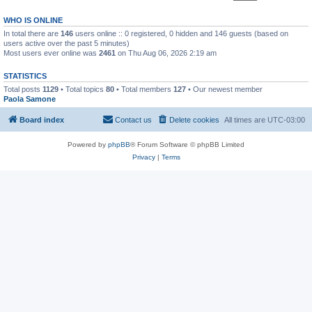
WHO IS ONLINE
In total there are
146
users online :: 0 registered, 0 hidden and 146 guests (based on
users active over the past 5 minutes)
Most users ever online was
2461
on Thu Aug 06, 2026 2:19 am
STATISTICS
Total posts
1129
• Total topics
80
• Total members
127
• Our newest member
Paola Samone
Board index
Contact us
Delete cookies
All times are
UTC-03:00
Powered by
phpBB
® Forum Software © phpBB Limited
Privacy
|
Terms