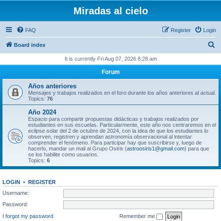
Miradas al cielo
FAQ
Register
Login
S
Board index
e
It is currently Fri Aug 07, 2026 8:28 am
a
Forum
r
Años anteriores
c
Mensajes y trabajos realizados en el foro durante los años anteriores al actual.
Topics:
76
h
Año 2024
Espacio para compartir propuestas didácticas y trabajos realizados por
estudiantes en sus escuelas. Particularmente, este año nos centraremos en el
eclipse solar del 2 de octubre de 2024, con la idea de que los estudiantes lo
observen, registren y aprendan astronomía observacional al intentar
comprender el fenómeno. Para participar hay que suscribirse y, luego de
hacerlo, mandar un mail al Grupo Osiris (
astroosiris1@gmail.com
) para que
se los habilite como usuarios.
Topics:
6
LOGIN
•
REGISTER
Username:
Password:
I forgot my password
Remember me