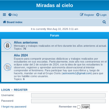
Miradas al cielo
FAQ
Register
Login
S
Board index
e
It is currently Mon Aug 10, 2026 3:11 am
a
Forum
r
Años anteriores
c
Mensajes y trabajos realizados en el foro durante los años anteriores al actual.
Topics:
76
h
Año 2024
Espacio para compartir propuestas didácticas y trabajos realizados por
estudiantes en sus escuelas. Particularmente, este año nos centraremos en el
eclipse solar del 2 de octubre de 2024, con la idea de que los estudiantes lo
observen, registren y aprendan astronomía observacional al intentar
comprender el fenómeno. Para participar hay que suscribirse y, luego de
hacerlo, mandar un mail al Grupo Osiris (
astroosiris1@gmail.com
) para que
se los habilite como usuarios.
Topics:
6
LOGIN
•
REGISTER
Username:
Password:
I forgot my password
Remember me