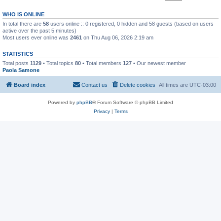
WHO IS ONLINE
In total there are
58
users online :: 0 registered, 0 hidden and 58 guests (based on users
active over the past 5 minutes)
Most users ever online was
2461
on Thu Aug 06, 2026 2:19 am
STATISTICS
Total posts
1129
• Total topics
80
• Total members
127
• Our newest member
Paola Samone
Board index
Contact us
Delete cookies
All times are
UTC-03:00
Powered by
phpBB
® Forum Software © phpBB Limited
Privacy
|
Terms