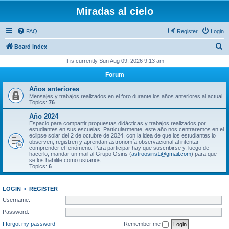
Miradas al cielo
FAQ
Register
Login
S
Board index
e
It is currently Sun Aug 09, 2026 9:13 am
a
Forum
r
Años anteriores
c
Mensajes y trabajos realizados en el foro durante los años anteriores al actual.
Topics:
76
h
Año 2024
Espacio para compartir propuestas didácticas y trabajos realizados por
estudiantes en sus escuelas. Particularmente, este año nos centraremos en el
eclipse solar del 2 de octubre de 2024, con la idea de que los estudiantes lo
observen, registren y aprendan astronomía observacional al intentar
comprender el fenómeno. Para participar hay que suscribirse y, luego de
hacerlo, mandar un mail al Grupo Osiris (
astroosiris1@gmail.com
) para que
se los habilite como usuarios.
Topics:
6
LOGIN
•
REGISTER
Username:
Password:
I forgot my password
Remember me