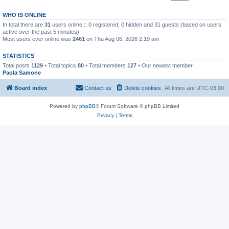
WHO IS ONLINE
In total there are
31
users online :: 0 registered, 0 hidden and 31 guests (based on users
active over the past 5 minutes)
Most users ever online was
2461
on Thu Aug 06, 2026 2:19 am
STATISTICS
Total posts
1129
• Total topics
80
• Total members
127
• Our newest member
Paola Samone
Board index
Contact us
Delete cookies
All times are
UTC-03:00
Powered by
phpBB
® Forum Software © phpBB Limited
Privacy
|
Terms