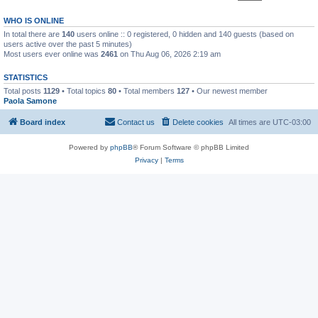
WHO IS ONLINE
In total there are
140
users online :: 0 registered, 0 hidden and 140 guests (based on
users active over the past 5 minutes)
Most users ever online was
2461
on Thu Aug 06, 2026 2:19 am
STATISTICS
Total posts
1129
• Total topics
80
• Total members
127
• Our newest member
Paola Samone
Board index
Contact us
Delete cookies
All times are
UTC-03:00
Powered by
phpBB
® Forum Software © phpBB Limited
Privacy
|
Terms