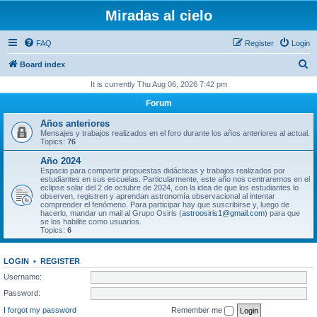
Miradas al cielo
FAQ
Register
Login
S
Board index
e
It is currently Thu Aug 06, 2026 7:42 pm
a
Forum
r
Años anteriores
c
Mensajes y trabajos realizados en el foro durante los años anteriores al actual.
Topics:
76
h
Año 2024
Espacio para compartir propuestas didácticas y trabajos realizados por
estudiantes en sus escuelas. Particularmente, este año nos centraremos en el
eclipse solar del 2 de octubre de 2024, con la idea de que los estudiantes lo
observen, registren y aprendan astronomía observacional al intentar
comprender el fenómeno. Para participar hay que suscribirse y, luego de
hacerlo, mandar un mail al Grupo Osiris (
astroosiris1@gmail.com
) para que
se los habilite como usuarios.
Topics:
6
LOGIN
•
REGISTER
Username:
Password:
I forgot my password
Remember me