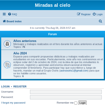
Miradas al cielo
FAQ
Register
Login
S
Board index
e
It is currently Thu Aug 06, 2026 8:57 am
a
Forum
r
Años anteriores
c
Mensajes y trabajos realizados en el foro durante los años anteriores al actual.
Topics:
76
h
Año 2024
Espacio para compartir propuestas didácticas y trabajos realizados por
estudiantes en sus escuelas. Particularmente, este año nos centraremos en el
eclipse solar del 2 de octubre de 2024, con la idea de que los estudiantes lo
observen, registren y aprendan astronomía observacional al intentar
comprender el fenómeno. Para participar hay que suscribirse y, luego de
hacerlo, mandar un mail al Grupo Osiris (
astroosiris1@gmail.com
) para que
se los habilite como usuarios.
Topics:
6
LOGIN
•
REGISTER
Username:
Password:
I forgot my password
Remember me