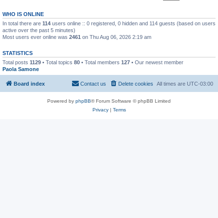
WHO IS ONLINE
In total there are
114
users online :: 0 registered, 0 hidden and 114 guests (based on users
active over the past 5 minutes)
Most users ever online was
2461
on Thu Aug 06, 2026 2:19 am
STATISTICS
Total posts
1129
• Total topics
80
• Total members
127
• Our newest member
Paola Samone
Board index
Contact us
Delete cookies
All times are
UTC-03:00
Powered by
phpBB
® Forum Software © phpBB Limited
Privacy
|
Terms