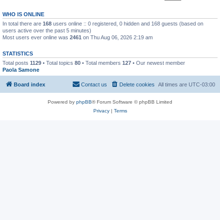
WHO IS ONLINE
In total there are
168
users online :: 0 registered, 0 hidden and 168 guests (based on
users active over the past 5 minutes)
Most users ever online was
2461
on Thu Aug 06, 2026 2:19 am
STATISTICS
Total posts
1129
• Total topics
80
• Total members
127
• Our newest member
Paola Samone
Board index
Contact us
Delete cookies
All times are
UTC-03:00
Powered by
phpBB
® Forum Software © phpBB Limited
Privacy
|
Terms