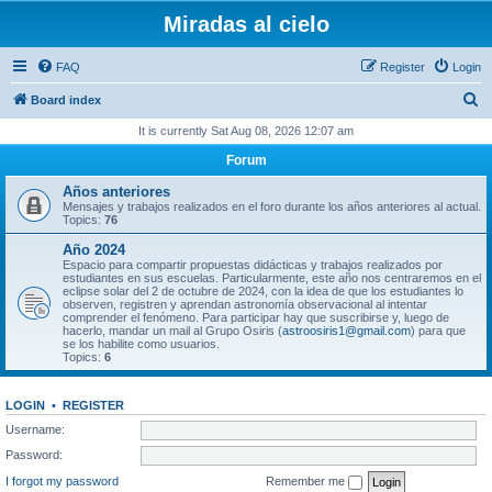
Miradas al cielo
FAQ
Register
Login
S
Board index
e
It is currently Sat Aug 08, 2026 12:07 am
a
Forum
r
Años anteriores
c
Mensajes y trabajos realizados en el foro durante los años anteriores al actual.
Topics:
76
h
Año 2024
Espacio para compartir propuestas didácticas y trabajos realizados por
estudiantes en sus escuelas. Particularmente, este año nos centraremos en el
eclipse solar del 2 de octubre de 2024, con la idea de que los estudiantes lo
observen, registren y aprendan astronomía observacional al intentar
comprender el fenómeno. Para participar hay que suscribirse y, luego de
hacerlo, mandar un mail al Grupo Osiris (
astroosiris1@gmail.com
) para que
se los habilite como usuarios.
Topics:
6
LOGIN
•
REGISTER
Username:
Password:
I forgot my password
Remember me