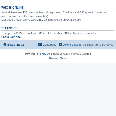
WHO IS ONLINE
In total there are
138
users online :: 0 registered, 0 hidden and 138 guests (based on
users active over the past 5 minutes)
Most users ever online was
2461
on Thu Aug 06, 2026 2:19 am
STATISTICS
Total posts
1129
• Total topics
80
• Total members
127
• Our newest member
Paola Samone
Board index
Contact us
Delete cookies
All times are
UTC-03:00
Powered by
phpBB
® Forum Software © phpBB Limited
Privacy
|
Terms