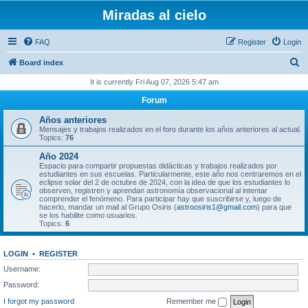
Miradas al cielo
FAQ
Register
Login
S
Board index
e
It is currently Fri Aug 07, 2026 5:47 am
a
Forum
r
Años anteriores
c
Mensajes y trabajos realizados en el foro durante los años anteriores al actual.
Topics:
76
h
Año 2024
Espacio para compartir propuestas didácticas y trabajos realizados por
estudiantes en sus escuelas. Particularmente, este año nos centraremos en el
eclipse solar del 2 de octubre de 2024, con la idea de que los estudiantes lo
observen, registren y aprendan astronomía observacional al intentar
comprender el fenómeno. Para participar hay que suscribirse y, luego de
hacerlo, mandar un mail al Grupo Osiris (
astroosiris1@gmail.com
) para que
se los habilite como usuarios.
Topics:
6
LOGIN
•
REGISTER
Username:
Password:
I forgot my password
Remember me