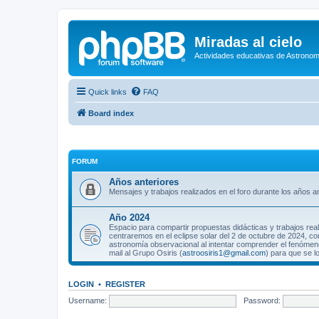
Miradas al cielo
Actividades educativas de Astronom
Quick links
FAQ
Board index
FORUM
Años anteriores
Mensajes y trabajos realizados en el foro durante los años an
Año 2024
Espacio para compartir propuestas didácticas y trabajos rea
centraremos en el eclipse solar del 2 de octubre de 2024, co
astronomía observacional al intentar comprender el fenómeno
mail al Grupo Osiris (
astroosiris1@gmail.com
) para que se l
LOGIN
•
REGISTER
Username:
Password: