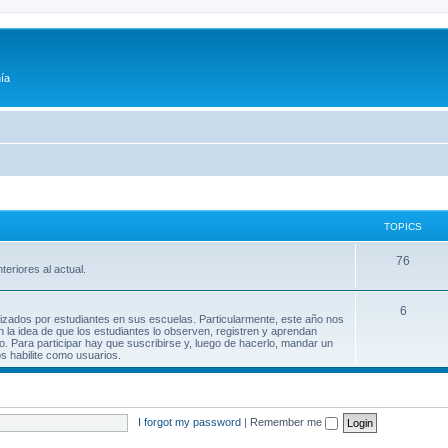
ía
TOPICS
76
teriores al actual.
6
lizados por estudiantes en sus escuelas. Particularmente, este año nos
n la idea de que los estudiantes lo observen, registren y aprendan
. Para participar hay que suscribirse y, luego de hacerlo, mandar un
os habilite como usuarios.
I forgot my password
|
Remember me