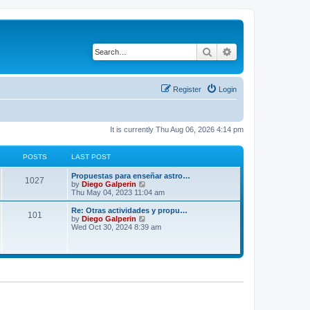
Search
Advanced search
Register
Login
It is currently Thu Aug 06, 2026 4:14 pm
POSTS
LAST POST
Propuestas para enseñar astro…
1027
V
by
Diego Galperin
i
Thu May 04, 2023 11:04 am
e
w
Re: Otras actividades y propu…
101
t
V
by
Diego Galperin
h
i
Wed Oct 30, 2024 8:39 am
e
e
l
w
a
t
t
h
e
e
s
l
t
a
p
t
o
e
s
s