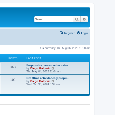
Search
Advanced search
Register
Login
It is currently Thu Aug 06, 2026 11:08 am
POSTS
LAST POST
Propuestas para enseñar astro…
1027
V
by
Diego Galperin
i
Thu May 04, 2023 11:04 am
e
w
Re: Otras actividades y propu…
101
t
V
by
Diego Galperin
h
i
Wed Oct 30, 2024 8:39 am
e
e
l
w
a
t
t
h
e
e
s
l
t
a
p
t
o
e
s
s