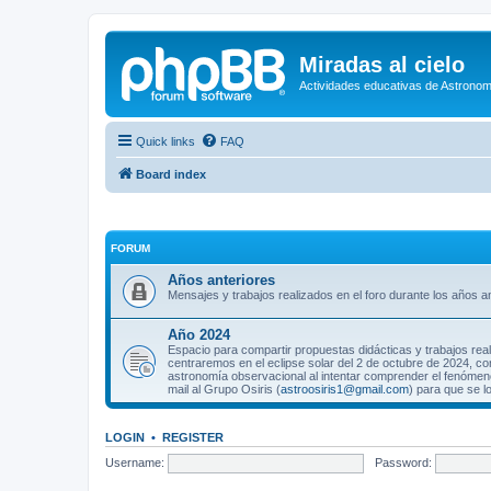
Miradas al cielo
Actividades educativas de Astronom
Quick links
FAQ
Board index
FORUM
Años anteriores
Mensajes y trabajos realizados en el foro durante los años an
Año 2024
Espacio para compartir propuestas didácticas y trabajos rea
centraremos en el eclipse solar del 2 de octubre de 2024, co
astronomía observacional al intentar comprender el fenómeno
mail al Grupo Osiris (
astroosiris1@gmail.com
) para que se l
LOGIN
•
REGISTER
Username:
Password: