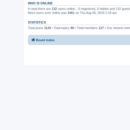
WHO IS ONLINE
In total there are
132
users online :: 0 registered, 0 hidden and 132 gues
Most users ever online was
2461
on Thu Aug 06, 2026 2:19 am
STATISTICS
Total posts
1129
• Total topics
80
• Total members
127
• Our newest me
Board index