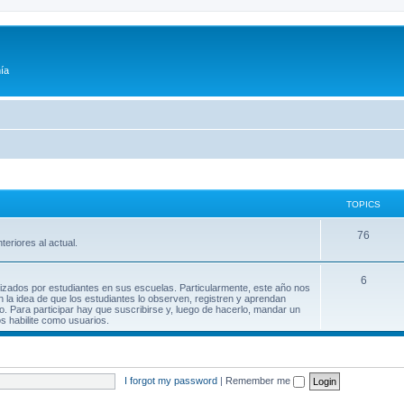
ía
TOPICS
76
teriores al actual.
6
lizados por estudiantes en sus escuelas. Particularmente, este año nos
n la idea de que los estudiantes lo observen, registren y aprendan
. Para participar hay que suscribirse y, luego de hacerlo, mandar un
os habilite como usuarios.
I forgot my password
|
Remember me