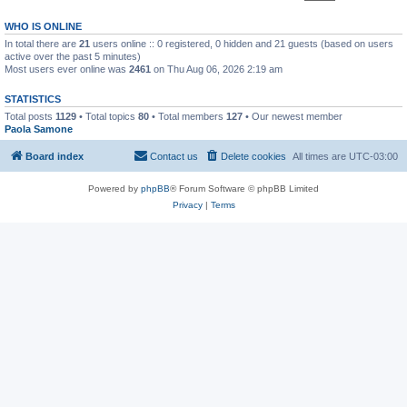
WHO IS ONLINE
In total there are
21
users online :: 0 registered, 0 hidden and 21 guests (based on users
active over the past 5 minutes)
Most users ever online was
2461
on Thu Aug 06, 2026 2:19 am
STATISTICS
Total posts
1129
• Total topics
80
• Total members
127
• Our newest member
Paola Samone
Board index
Contact us
Delete cookies
All times are
UTC-03:00
Powered by
phpBB
® Forum Software © phpBB Limited
Privacy
|
Terms