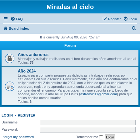
Miradas al cielo
FAQ
Register
Login
S
Board index
e
It is currently Sun Aug 09, 2026 7:57 am
a
Forum
r
Años anteriores
c
Mensajes y trabajos realizados en el foro durante los años anteriores al actual.
Topics:
76
h
Año 2024
Espacio para compartir propuestas didácticas y trabajos realizados por
estudiantes en sus escuelas. Particularmente, este año nos centraremos en el
eclipse solar del 2 de octubre de 2024, con la idea de que los estudiantes lo
observen, registren y aprendan astronomía observacional al intentar
comprender el fenómeno. Para participar hay que suscribirse y, luego de
hacerlo, mandar un mail al Grupo Osiris (
astroosiris1@gmail.com
) para que
se los habilite como usuarios.
Topics:
6
LOGIN
•
REGISTER
Username:
Password:
I forgot my password
Remember me