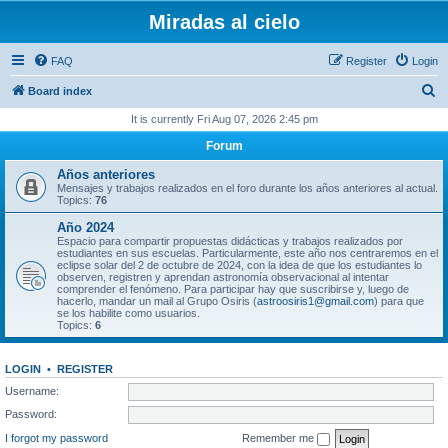
Miradas al cielo
FAQ
Register
Login
S
Board index
e
It is currently Fri Aug 07, 2026 2:45 pm
a
Forum
r
Años anteriores
c
Mensajes y trabajos realizados en el foro durante los años anteriores al actual.
Topics:
76
h
Año 2024
Espacio para compartir propuestas didácticas y trabajos realizados por
estudiantes en sus escuelas. Particularmente, este año nos centraremos en el
eclipse solar del 2 de octubre de 2024, con la idea de que los estudiantes lo
observen, registren y aprendan astronomía observacional al intentar
comprender el fenómeno. Para participar hay que suscribirse y, luego de
hacerlo, mandar un mail al Grupo Osiris (
astroosiris1@gmail.com
) para que
se los habilite como usuarios.
Topics:
6
LOGIN
•
REGISTER
Username:
Password:
I forgot my password
Remember me