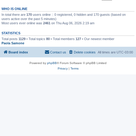
WHO IS ONLINE
In total there are
170
users online :: 0 registered, 0 hidden and 170 guests (based on
users active over the past 5 minutes)
Most users ever online was
2461
on Thu Aug 06, 2026 2:19 am
STATISTICS
Total posts
1129
• Total topics
80
• Total members
127
• Our newest member
Paola Samone
Board index
Contact us
Delete cookies
All times are
UTC-03:00
Powered by
phpBB
® Forum Software © phpBB Limited
Privacy
|
Terms