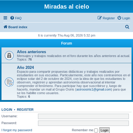
Miradas al cielo
FAQ
Register
Login
S
Board index
e
It is currently Thu Aug 06, 2026 5:32 pm
a
Forum
r
Años anteriores
c
Mensajes y trabajos realizados en el foro durante los años anteriores al actual.
Topics:
76
h
Año 2024
Espacio para compartir propuestas didácticas y trabajos realizados por
estudiantes en sus escuelas. Particularmente, este año nos centraremos en el
eclipse solar del 2 de octubre de 2024, con la idea de que los estudiantes lo
observen, registren y aprendan astronomía observacional al intentar
comprender el fenómeno. Para participar hay que suscribirse y, luego de
hacerlo, mandar un mail al Grupo Osiris (
astroosiris1@gmail.com
) para que
se los habilite como usuarios.
Topics:
6
LOGIN
•
REGISTER
Username:
Password:
I forgot my password
Remember me