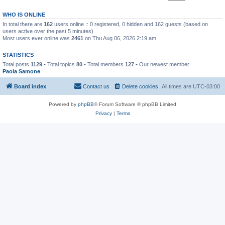
WHO IS ONLINE
In total there are
162
users online :: 0 registered, 0 hidden and 162 guests (based on
users active over the past 5 minutes)
Most users ever online was
2461
on Thu Aug 06, 2026 2:19 am
STATISTICS
Total posts
1129
• Total topics
80
• Total members
127
• Our newest member
Paola Samone
Board index
Contact us
Delete cookies
All times are
UTC-03:00
Powered by
phpBB
® Forum Software © phpBB Limited
Privacy
|
Terms