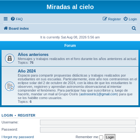
Miradas al cielo
FAQ
Register
Login
S
Board index
e
It is currently Sat Aug 08, 2026 5:56 am
a
Forum
r
Años anteriores
c
Mensajes y trabajos realizados en el foro durante los años anteriores al actual.
Topics:
76
h
Año 2024
Espacio para compartir propuestas didácticas y trabajos realizados por
estudiantes en sus escuelas. Particularmente, este año nos centraremos en el
eclipse solar del 2 de octubre de 2024, con la idea de que los estudiantes lo
observen, registren y aprendan astronomía observacional al intentar
comprender el fenómeno. Para participar hay que suscribirse y, luego de
hacerlo, mandar un mail al Grupo Osiris (
astroosiris1@gmail.com
) para que
se los habilite como usuarios.
Topics:
6
LOGIN
•
REGISTER
Username:
Password:
I forgot my password
Remember me