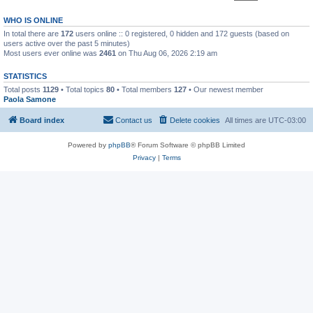
WHO IS ONLINE
In total there are
172
users online :: 0 registered, 0 hidden and 172 guests (based on
users active over the past 5 minutes)
Most users ever online was
2461
on Thu Aug 06, 2026 2:19 am
STATISTICS
Total posts
1129
• Total topics
80
• Total members
127
• Our newest member
Paola Samone
Board index
Contact us
Delete cookies
All times are
UTC-03:00
Powered by
phpBB
® Forum Software © phpBB Limited
Privacy
|
Terms