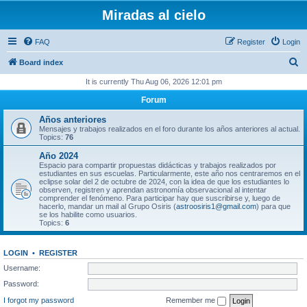
Miradas al cielo
FAQ
Register
Login
S
Board index
e
It is currently Thu Aug 06, 2026 12:01 pm
a
Forum
r
Años anteriores
c
Mensajes y trabajos realizados en el foro durante los años anteriores al actual.
Topics:
76
h
Año 2024
Espacio para compartir propuestas didácticas y trabajos realizados por
estudiantes en sus escuelas. Particularmente, este año nos centraremos en el
eclipse solar del 2 de octubre de 2024, con la idea de que los estudiantes lo
observen, registren y aprendan astronomía observacional al intentar
comprender el fenómeno. Para participar hay que suscribirse y, luego de
hacerlo, mandar un mail al Grupo Osiris (
astroosiris1@gmail.com
) para que
se los habilite como usuarios.
Topics:
6
LOGIN
•
REGISTER
Username:
Password:
I forgot my password
Remember me