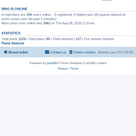
WHO IS ONLINE
In total there are
104
users online :: 0 registered, 0 hidden and 104 guests (based on
users active over the past 5 minutes)
Most users ever online was
2461
on Thu Aug 06, 2026 2:19 am
STATISTICS
Total posts
1129
• Total topics
80
• Total members
127
• Our newest member
Paola Samone
Board index
Contact us
Delete cookies
All times are
UTC-03:00
Powered by
phpBB
® Forum Software © phpBB Limited
Privacy
|
Terms