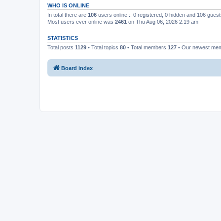
WHO IS ONLINE
In total there are
106
users online :: 0 registered, 0 hidden and 106 gues
Most users ever online was
2461
on Thu Aug 06, 2026 2:19 am
STATISTICS
Total posts
1129
• Total topics
80
• Total members
127
• Our newest me
Board index