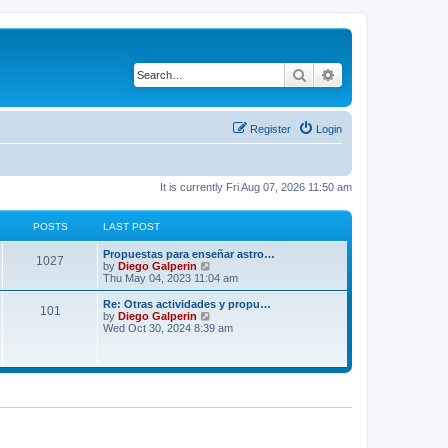
Search
Advanced search
Register
Login
It is currently Fri Aug 07, 2026 11:50 am
POSTS
LAST POST
Propuestas para enseñar astro…
1027
V
by
Diego Galperin
i
Thu May 04, 2023 11:04 am
e
w
Re: Otras actividades y propu…
101
t
V
by
Diego Galperin
h
i
Wed Oct 30, 2024 8:39 am
e
e
l
w
a
t
t
h
e
e
s
l
t
a
p
t
o
e
s
s