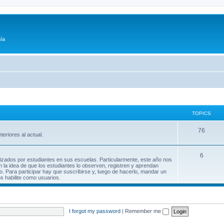
ía
TOPICS
76
teriores al actual.
6
lizados por estudiantes en sus escuelas. Particularmente, este año nos
n la idea de que los estudiantes lo observen, registren y aprendan
. Para participar hay que suscribirse y, luego de hacerlo, mandar un
os habilite como usuarios.
I forgot my password
|
Remember me