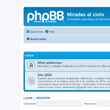
Miradas al cielo
Actividades educativas de Astronom
Quick links
FAQ
Board index
FORUM
Años anteriores
Mensajes y trabajos realizados en el foro durante los años an
Año 2024
Espacio para compartir propuestas didácticas y trabajos rea
centraremos en el eclipse solar del 2 de octubre de 2024, co
astronomía observacional al intentar comprender el fenómeno
mail al Grupo Osiris (
astroosiris1@gmail.com
) para que se l
LOGIN
•
REGISTER
Username:
Password: