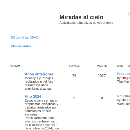
Miradas al cielo
Actividades educativas de Astronomía
Quick links
FAQ
Board index
FORUM
TOPICS
POSTS
LAST P
Años anteriores
Propues
76
1027
by
Diego
Mensajes y trabajos
realizados en el foro
Thu May 
durante los años
anteriores al actual.
Año 2024
Re: Otr
6
101
by
Diego
Espacio para compartir
propuestas didácticas y
Wed Oct 
trabajos realizados por
estudiantes en sus
escuelas.
Particularmente, este
año nos centraremos
en el eclipse solar del 2
de octubre de 2024, con