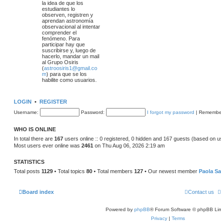
la idea de que los
estudiantes lo
observen, registren y
aprendan astronomía
observacional al intentar
comprender el
fenómeno. Para
participar hay que
suscribirse y, luego de
hacerlo, mandar un mail
al Grupo Osiris
(
astroosiris1@gmail.co
m
) para que se los
habilite como usuarios.
LOGIN
•
REGISTER
Username:
Password:
I forgot my password
|
Remembe
WHO IS ONLINE
In total there are
167
users online :: 0 registered, 0 hidden and 167 guests (based on u
Most users ever online was
2461
on Thu Aug 06, 2026 2:19 am
STATISTICS
Total posts
1129
• Total topics
80
• Total members
127
• Our newest member
Paola S
Board index
Contact us
Powered by
phpBB
® Forum Software © phpBB Lim
Privacy
|
Terms