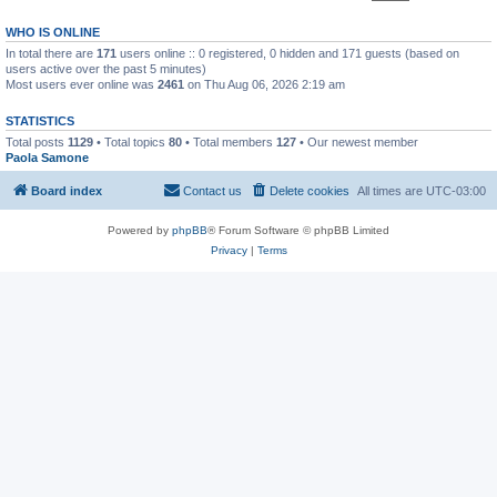
WHO IS ONLINE
In total there are
171
users online :: 0 registered, 0 hidden and 171 guests (based on
users active over the past 5 minutes)
Most users ever online was
2461
on Thu Aug 06, 2026 2:19 am
STATISTICS
Total posts
1129
• Total topics
80
• Total members
127
• Our newest member
Paola Samone
Board index
Contact us
Delete cookies
All times are
UTC-03:00
Powered by
phpBB
® Forum Software © phpBB Limited
Privacy
|
Terms