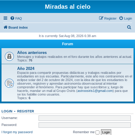
Miradas al cielo
FAQ
Register
Login
S
Board index
e
It is currently Sat Aug 08, 2026 6:38 am
a
Forum
r
Años anteriores
c
Mensajes y trabajos realizados en el foro durante los años anteriores al actual.
Topics:
76
h
Año 2024
Espacio para compartir propuestas didácticas y trabajos realizados por
estudiantes en sus escuelas. Particularmente, este año nos centraremos en el
eclipse solar del 2 de octubre de 2024, con la idea de que los estudiantes lo
observen, registren y aprendan astronomía observacional al intentar
comprender el fenómeno. Para participar hay que suscribirse y, luego de
hacerlo, mandar un mail al Grupo Osiris (
astroosiris1@gmail.com
) para que
se los habilite como usuarios.
Topics:
6
LOGIN
•
REGISTER
Username:
Password:
I forgot my password
Remember me