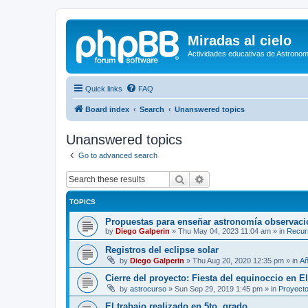
Miradas al cielo
Actividades educativas de Astronom
Quick links
FAQ
Board index
Search
Unanswered topics
Unanswered topics
Go to advanced search
Search
Advanced search
TOPICS
Propuestas para enseñar astronomía observaci
by
Diego Galperin
»
Thu May 04, 2023 11:04 am
» in
Recur
Registros del eclipse solar
by
Diego Galperin
»
Thu Aug 20, 2020 12:35 pm
» in
Añ
Cierre del proyecto: Fiesta del equinoccio en E
by
astrocurso
»
Sun Sep 29, 2019 1:45 pm
» in
Proyecto
El trabajo realizado en 5to. grado