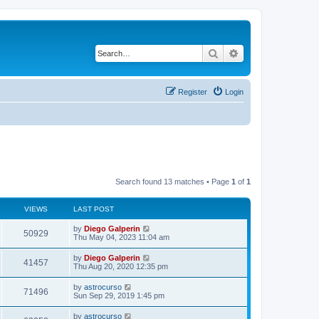
Search
Advanced search
Register
Login
Search found 13 matches • Page
1
of
1
VIEWS
LAST POST
by
Diego Galperin
50929
Thu May 04, 2023 11:04 am
by
Diego Galperin
41457
Thu Aug 20, 2020 12:35 pm
by
astrocurso
71496
Sun Sep 29, 2019 1:45 pm
by
astrocurso