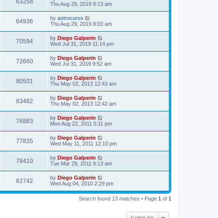
63258
Thu Aug 29, 2019 8:13 am
by
astrocurso
64936
Thu Aug 29, 2019 8:03 am
by
Diego Galperin
70594
Wed Jul 31, 2019 11:14 pm
by
Diego Galperin
72660
Wed Jul 31, 2019 9:52 am
by
Diego Galperin
80501
Thu May 02, 2013 12:43 am
by
Diego Galperin
83482
Thu May 02, 2013 12:42 am
by
Diego Galperin
76883
Mon Aug 22, 2011 5:11 pm
by
Diego Galperin
77835
Wed May 11, 2011 12:10 pm
by
Diego Galperin
78410
Tue Mar 29, 2011 9:13 am
by
Diego Galperin
82742
Wed Aug 04, 2010 2:29 pm
Search found 13 matches • Page
1
of
1
Jump to