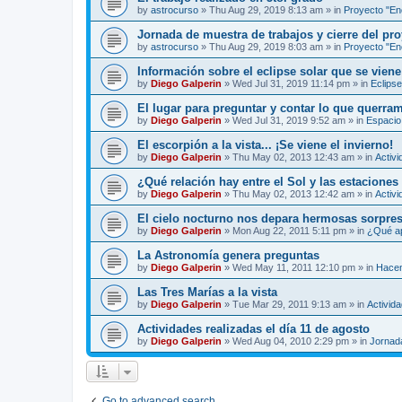
by
astrocurso
»
Thu Aug 29, 2019 8:13 am
» in
Proyecto "Enc
Jornada de muestra de trabajos y cierre del pro
by
astrocurso
»
Thu Aug 29, 2019 8:03 am
» in
Proyecto "Enc
Información sobre el eclipse solar que se viene
by
Diego Galperin
»
Wed Jul 31, 2019 11:14 pm
» in
Eclipse
El lugar para preguntar y contar lo que querra
by
Diego Galperin
»
Wed Jul 31, 2019 9:52 am
» in
Espacio 
El escorpión a la vista... ¡Se viene el invierno!
by
Diego Galperin
»
Thu May 02, 2013 12:43 am
» in
Activi
¿Qué relación hay entre el Sol y las estaciones
by
Diego Galperin
»
Thu May 02, 2013 12:42 am
» in
Activi
El cielo nocturno nos depara hermosas sorpres
by
Diego Galperin
»
Mon Aug 22, 2011 5:11 pm
» in
¿Qué ap
La Astronomía genera preguntas
by
Diego Galperin
»
Wed May 11, 2011 12:10 pm
» in
Hacen
Las Tres Marías a la vista
by
Diego Galperin
»
Tue Mar 29, 2011 9:13 am
» in
Activid
Actividades realizadas el día 11 de agosto
by
Diego Galperin
»
Wed Aug 04, 2010 2:29 pm
» in
Jornad
Go to advanced search