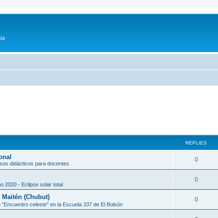
ía
REPLIES
onal
0
sos didácticos para docentes
0
o 2020 - Eclipse solar total
l Maitén (Chubut)
0
 "Encuentro celeste" en la Escuela 337 de El Bolsón