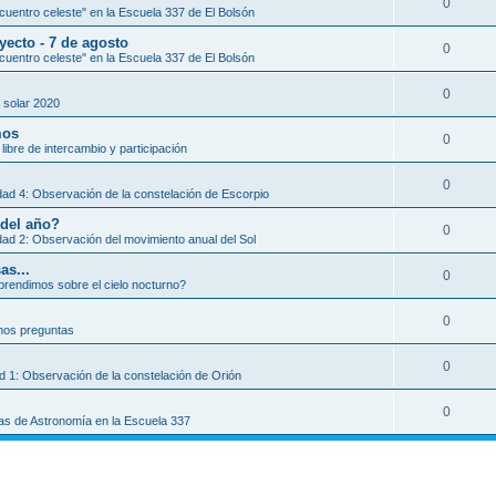
0
uentro celeste" en la Escuela 337 de El Bolsón
yecto - 7 de agosto
0
uentro celeste" en la Escuela 337 de El Bolsón
0
 solar 2020
mos
0
libre de intercambio y participación
0
dad 4: Observación de la constelación de Escorpio
 del año?
0
dad 2: Observación del movimiento anual del Sol
as...
0
rendimos sobre el cielo nocturno?
0
os preguntas
0
ad 1: Observación de la constelación de Orión
0
as de Astronomía en la Escuela 337