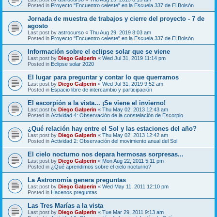
Posted in
Proyecto "Encuentro celeste" en la Escuela 337 de El Bolsón
Jornada de muestra de trabajos y cierre del proyecto - 7 de
agosto
Last post by
astrocurso
«
Thu Aug 29, 2019 8:03 am
Posted in
Proyecto "Encuentro celeste" en la Escuela 337 de El Bolsón
Información sobre el eclipse solar que se viene
Last post by
Diego Galperin
«
Wed Jul 31, 2019 11:14 pm
Posted in
Eclipse solar 2020
El lugar para preguntar y contar lo que querramos
Last post by
Diego Galperin
«
Wed Jul 31, 2019 9:52 am
Posted in
Espacio libre de intercambio y participación
El escorpión a la vista... ¡Se viene el invierno!
Last post by
Diego Galperin
«
Thu May 02, 2013 12:43 am
Posted in
Actividad 4: Observación de la constelación de Escorpio
¿Qué relación hay entre el Sol y las estaciones del año?
Last post by
Diego Galperin
«
Thu May 02, 2013 12:42 am
Posted in
Actividad 2: Observación del movimiento anual del Sol
El cielo nocturno nos depara hermosas sorpresas...
Last post by
Diego Galperin
«
Mon Aug 22, 2011 5:11 pm
Posted in
¿Qué aprendimos sobre el cielo nocturno?
La Astronomía genera preguntas
Last post by
Diego Galperin
«
Wed May 11, 2011 12:10 pm
Posted in
Hacenos preguntas
Las Tres Marías a la vista
Last post by
Diego Galperin
«
Tue Mar 29, 2011 9:13 am