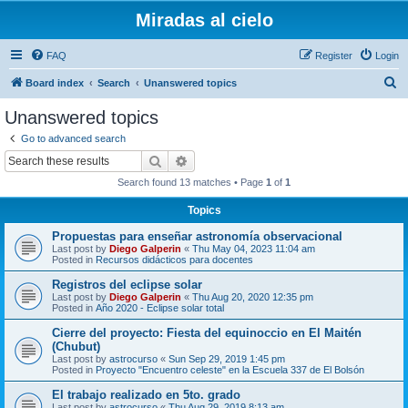
Miradas al cielo
FAQ
Register
Login
S
Board index
Search
Unanswered topics
e
Unanswered topics
a
Go to advanced search
r
Search
Advanced search
c
Search found 13 matches • Page
1
of
1
h
Topics
Propuestas para enseñar astronomía observacional
Last post by
Diego Galperin
«
Thu May 04, 2023 11:04 am
Posted in
Recursos didácticos para docentes
Registros del eclipse solar
Last post by
Diego Galperin
«
Thu Aug 20, 2020 12:35 pm
Posted in
Año 2020 - Eclipse solar total
Cierre del proyecto: Fiesta del equinoccio en El Maitén
(Chubut)
Last post by
astrocurso
«
Sun Sep 29, 2019 1:45 pm
Posted in
Proyecto "Encuentro celeste" en la Escuela 337 de El Bolsón
El trabajo realizado en 5to. grado
Last post by
astrocurso
«
Thu Aug 29, 2019 8:13 am