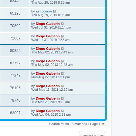
63443
Thu Aug 29, 2019 8:13 am
by
astrocurso
65128
Thu Aug 29, 2019 8:03 am
by
Diego Galperin
70802
Wed Jul 31, 2019 11:14 pm
by
Diego Galperin
72887
Wed Jul 31, 2019 9:52 am
by
Diego Galperin
80855
Thu May 02, 2013 12:43 am
by
Diego Galperin
83797
Thu May 02, 2013 12:42 am
by
Diego Galperin
77247
Mon Aug 22, 2011 5:11 pm
by
Diego Galperin
78195
Wed May 11, 2011 12:10 pm
by
Diego Galperin
78740
Tue Mar 29, 2011 9:13 am
by
Diego Galperin
83097
Wed Aug 04, 2010 2:29 pm
Search found 13 matches • Page
1
of
1
Jump to