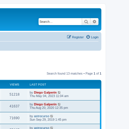
Search
Advanced search
Register
Login
Search found 13 matches • Page
1
of
1
VIEWS
LAST POST
by
Diego Galperin
51218
Thu May 04, 2023 11:04 am
by
Diego Galperin
41637
Thu Aug 20, 2020 12:35 pm
by
astrocurso
71690
Sun Sep 29, 2019 1:45 pm
by
astrocurso