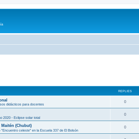
ía
REPLIES
onal
0
sos didácticos para docentes
0
o 2020 - Eclipse solar total
l Maitén (Chubut)
0
 "Encuentro celeste" en la Escuela 337 de El Bolsón