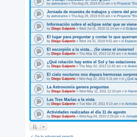
by
astrocurso
»
Thu Aug 29, 2019 8:13 am
» in
Proyecto "Enc
Jornada de muestra de trabajos y cierre del pro
by
astrocurso
»
Thu Aug 29, 2019 8:03 am
» in
Proyecto "Enc
Información sobre el eclipse solar que se viene
by
Diego Galperin
»
Wed Jul 31, 2019 11:14 pm
» in
Eclipse
El lugar para preguntar y contar lo que querra
by
Diego Galperin
»
Wed Jul 31, 2019 9:52 am
» in
Espacio 
El escorpión a la vista... ¡Se viene el invierno!
by
Diego Galperin
»
Thu May 02, 2013 12:43 am
» in
Activi
¿Qué relación hay entre el Sol y las estaciones
by
Diego Galperin
»
Thu May 02, 2013 12:42 am
» in
Activi
El cielo nocturno nos depara hermosas sorpres
by
Diego Galperin
»
Mon Aug 22, 2011 5:11 pm
» in
¿Qué ap
La Astronomía genera preguntas
by
Diego Galperin
»
Wed May 11, 2011 12:10 pm
» in
Hacen
Las Tres Marías a la vista
by
Diego Galperin
»
Tue Mar 29, 2011 9:13 am
» in
Activid
Actividades realizadas el día 11 de agosto
by
Diego Galperin
»
Wed Aug 04, 2010 2:29 pm
» in
Jornad
Go to advanced search