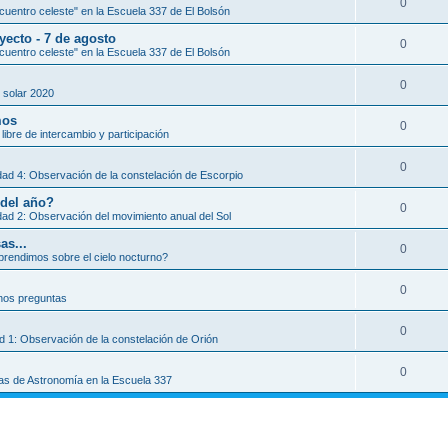
0
uentro celeste" en la Escuela 337 de El Bolsón
yecto - 7 de agosto
0
uentro celeste" en la Escuela 337 de El Bolsón
0
 solar 2020
mos
0
libre de intercambio y participación
0
dad 4: Observación de la constelación de Escorpio
 del año?
0
dad 2: Observación del movimiento anual del Sol
as...
0
rendimos sobre el cielo nocturno?
0
os preguntas
0
ad 1: Observación de la constelación de Orión
0
as de Astronomía en la Escuela 337