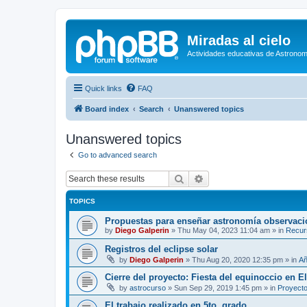
Miradas al cielo
Actividades educativas de Astronom
Quick links
FAQ
Board index
Search
Unanswered topics
Unanswered topics
Go to advanced search
Search
Advanced search
TOPICS
Propuestas para enseñar astronomía observaci
by
Diego Galperin
»
Thu May 04, 2023 11:04 am
» in
Recur
Registros del eclipse solar
by
Diego Galperin
»
Thu Aug 20, 2020 12:35 pm
» in
Añ
Cierre del proyecto: Fiesta del equinoccio en E
by
astrocurso
»
Sun Sep 29, 2019 1:45 pm
» in
Proyecto
El trabajo realizado en 5to. grado