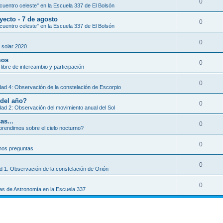
0
uentro celeste" en la Escuela 337 de El Bolsón
yecto - 7 de agosto
0
uentro celeste" en la Escuela 337 de El Bolsón
0
 solar 2020
mos
0
libre de intercambio y participación
0
dad 4: Observación de la constelación de Escorpio
 del año?
0
dad 2: Observación del movimiento anual del Sol
as...
0
rendimos sobre el cielo nocturno?
0
os preguntas
0
ad 1: Observación de la constelación de Orión
0
as de Astronomía en la Escuela 337