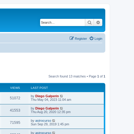
Search
Advanced search
Register
Login
Search found 13 matches • Page
1
of
1
VIEWS
LAST POST
by
Diego Galperin
51072
Thu May 04, 2023 11:04 am
by
Diego Galperin
41553
Thu Aug 20, 2020 12:35 pm
by
astrocurso
71595
Sun Sep 29, 2019 1:45 pm
by
astrocurso