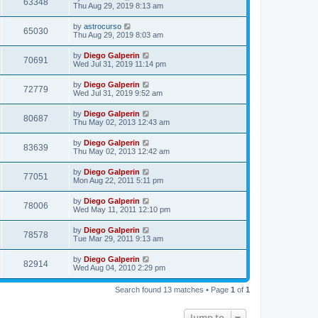
63348
Thu Aug 29, 2019 8:13 am
by
astrocurso
65030
Thu Aug 29, 2019 8:03 am
by
Diego Galperin
70691
Wed Jul 31, 2019 11:14 pm
by
Diego Galperin
72779
Wed Jul 31, 2019 9:52 am
by
Diego Galperin
80687
Thu May 02, 2013 12:43 am
by
Diego Galperin
83639
Thu May 02, 2013 12:42 am
by
Diego Galperin
77051
Mon Aug 22, 2011 5:11 pm
by
Diego Galperin
78006
Wed May 11, 2011 12:10 pm
by
Diego Galperin
78578
Tue Mar 29, 2011 9:13 am
by
Diego Galperin
82914
Wed Aug 04, 2010 2:29 pm
Search found 13 matches • Page
1
of
1
Jump to