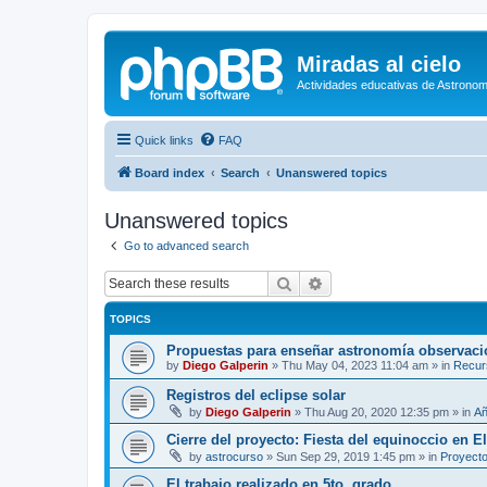
Miradas al cielo
Actividades educativas de Astronom
Quick links
FAQ
Board index
Search
Unanswered topics
Unanswered topics
Go to advanced search
Search
Advanced search
TOPICS
Propuestas para enseñar astronomía observaci
by
Diego Galperin
»
Thu May 04, 2023 11:04 am
» in
Recur
Registros del eclipse solar
by
Diego Galperin
»
Thu Aug 20, 2020 12:35 pm
» in
Añ
Cierre del proyecto: Fiesta del equinoccio en E
by
astrocurso
»
Sun Sep 29, 2019 1:45 pm
» in
Proyecto
El trabajo realizado en 5to. grado