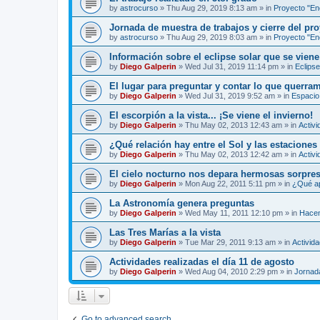
by
astrocurso
»
Thu Aug 29, 2019 8:13 am
» in
Proyecto "Enc
Jornada de muestra de trabajos y cierre del pro
by
astrocurso
»
Thu Aug 29, 2019 8:03 am
» in
Proyecto "Enc
Información sobre el eclipse solar que se viene
by
Diego Galperin
»
Wed Jul 31, 2019 11:14 pm
» in
Eclipse
El lugar para preguntar y contar lo que querra
by
Diego Galperin
»
Wed Jul 31, 2019 9:52 am
» in
Espacio 
El escorpión a la vista... ¡Se viene el invierno!
by
Diego Galperin
»
Thu May 02, 2013 12:43 am
» in
Activi
¿Qué relación hay entre el Sol y las estaciones
by
Diego Galperin
»
Thu May 02, 2013 12:42 am
» in
Activi
El cielo nocturno nos depara hermosas sorpres
by
Diego Galperin
»
Mon Aug 22, 2011 5:11 pm
» in
¿Qué ap
La Astronomía genera preguntas
by
Diego Galperin
»
Wed May 11, 2011 12:10 pm
» in
Hacen
Las Tres Marías a la vista
by
Diego Galperin
»
Tue Mar 29, 2011 9:13 am
» in
Activid
Actividades realizadas el día 11 de agosto
by
Diego Galperin
»
Wed Aug 04, 2010 2:29 pm
» in
Jornad
Go to advanced search