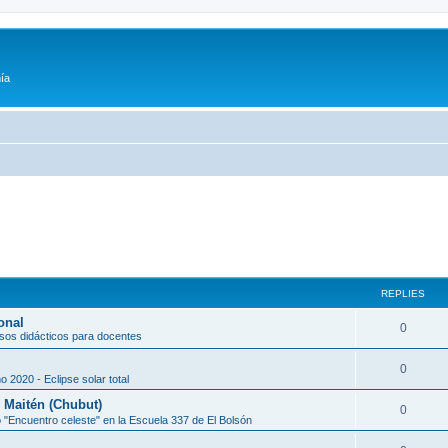
ía
REPLIES
onal
0
sos didácticos para docentes
0
o 2020 - Eclipse solar total
l Maitén (Chubut)
0
 "Encuentro celeste" en la Escuela 337 de El Bolsón