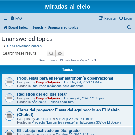
Miradas al cielo
FAQ
Register
Login
S
Board index
Search
Unanswered topics
e
Unanswered topics
a
Go to advanced search
r
Search
Advanced search
c
Search found 13 matches • Page
1
of
1
h
Topics
Propuestas para enseñar astronomía observacional
Last post by
Diego Galperin
«
Thu May 04, 2023 11:04 am
Posted in
Recursos didácticos para docentes
Registros del eclipse solar
Last post by
Diego Galperin
«
Thu Aug 20, 2020 12:35 pm
Posted in
Año 2020 - Eclipse solar total
Cierre del proyecto: Fiesta del equinoccio en El Maitén
(Chubut)
Last post by
astrocurso
«
Sun Sep 29, 2019 1:45 pm
Posted in
Proyecto "Encuentro celeste" en la Escuela 337 de El Bolsón
El trabajo realizado en 5to. grado
Last post by
astrocurso
«
Thu Aug 29, 2019 8:13 am