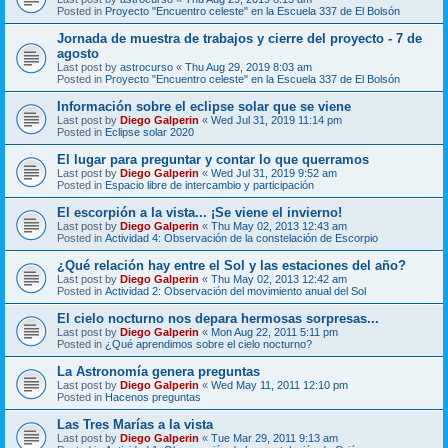
Posted in
Proyecto "Encuentro celeste" en la Escuela 337 de El Bolsón
Jornada de muestra de trabajos y cierre del proyecto - 7 de
agosto
Last post by
astrocurso
«
Thu Aug 29, 2019 8:03 am
Posted in
Proyecto "Encuentro celeste" en la Escuela 337 de El Bolsón
Información sobre el eclipse solar que se viene
Last post by
Diego Galperin
«
Wed Jul 31, 2019 11:14 pm
Posted in
Eclipse solar 2020
El lugar para preguntar y contar lo que querramos
Last post by
Diego Galperin
«
Wed Jul 31, 2019 9:52 am
Posted in
Espacio libre de intercambio y participación
El escorpión a la vista... ¡Se viene el invierno!
Last post by
Diego Galperin
«
Thu May 02, 2013 12:43 am
Posted in
Actividad 4: Observación de la constelación de Escorpio
¿Qué relación hay entre el Sol y las estaciones del año?
Last post by
Diego Galperin
«
Thu May 02, 2013 12:42 am
Posted in
Actividad 2: Observación del movimiento anual del Sol
El cielo nocturno nos depara hermosas sorpresas...
Last post by
Diego Galperin
«
Mon Aug 22, 2011 5:11 pm
Posted in
¿Qué aprendimos sobre el cielo nocturno?
La Astronomía genera preguntas
Last post by
Diego Galperin
«
Wed May 11, 2011 12:10 pm
Posted in
Hacenos preguntas
Las Tres Marías a la vista
Last post by
Diego Galperin
«
Tue Mar 29, 2011 9:13 am