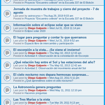
Posted in
Proyecto "Encuentro celeste" en la Escuela 337 de El Bolsón
Jornada de muestra de trabajos y cierre del proyecto - 7 de
agosto
Last post by
astrocurso
«
Thu Aug 29, 2019 8:03 am
Posted in
Proyecto "Encuentro celeste" en la Escuela 337 de El Bolsón
Información sobre el eclipse solar que se viene
Last post by
Diego Galperin
«
Wed Jul 31, 2019 11:14 pm
Posted in
Eclipse solar 2020
El lugar para preguntar y contar lo que querramos
Last post by
Diego Galperin
«
Wed Jul 31, 2019 9:52 am
Posted in
Espacio libre de intercambio y participación
El escorpión a la vista... ¡Se viene el invierno!
Last post by
Diego Galperin
«
Thu May 02, 2013 12:43 am
Posted in
Actividad 4: Observación de la constelación de Escorpio
¿Qué relación hay entre el Sol y las estaciones del año?
Last post by
Diego Galperin
«
Thu May 02, 2013 12:42 am
Posted in
Actividad 2: Observación del movimiento anual del Sol
El cielo nocturno nos depara hermosas sorpresas...
Last post by
Diego Galperin
«
Mon Aug 22, 2011 5:11 pm
Posted in
¿Qué aprendimos sobre el cielo nocturno?
La Astronomía genera preguntas
Last post by
Diego Galperin
«
Wed May 11, 2011 12:10 pm
Posted in
Hacenos preguntas
Las Tres Marías a la vista
Last post by
Diego Galperin
«
Tue Mar 29, 2011 9:13 am