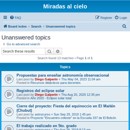
Miradas al cielo
FAQ
Register
Login
S
Board index
Search
Unanswered topics
e
Unanswered topics
a
Go to advanced search
r
Search
Advanced search
c
Search found 13 matches • Page
1
of
1
h
Topics
Propuestas para enseñar astronomía observacional
Last post by
Diego Galperin
«
Thu May 04, 2023 11:04 am
Posted in
Recursos didácticos para docentes
Registros del eclipse solar
Last post by
Diego Galperin
«
Thu Aug 20, 2020 12:35 pm
Posted in
Año 2020 - Eclipse solar total
Cierre del proyecto: Fiesta del equinoccio en El Maitén
(Chubut)
Last post by
astrocurso
«
Sun Sep 29, 2019 1:45 pm
Posted in
Proyecto "Encuentro celeste" en la Escuela 337 de El Bolsón
El trabajo realizado en 5to. grado
Last post by
astrocurso
«
Thu Aug 29, 2019 8:13 am