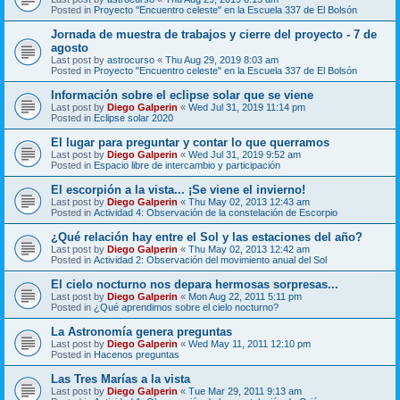
Posted in
Proyecto "Encuentro celeste" en la Escuela 337 de El Bolsón
Jornada de muestra de trabajos y cierre del proyecto - 7 de
agosto
Last post by
astrocurso
«
Thu Aug 29, 2019 8:03 am
Posted in
Proyecto "Encuentro celeste" en la Escuela 337 de El Bolsón
Información sobre el eclipse solar que se viene
Last post by
Diego Galperin
«
Wed Jul 31, 2019 11:14 pm
Posted in
Eclipse solar 2020
El lugar para preguntar y contar lo que querramos
Last post by
Diego Galperin
«
Wed Jul 31, 2019 9:52 am
Posted in
Espacio libre de intercambio y participación
El escorpión a la vista... ¡Se viene el invierno!
Last post by
Diego Galperin
«
Thu May 02, 2013 12:43 am
Posted in
Actividad 4: Observación de la constelación de Escorpio
¿Qué relación hay entre el Sol y las estaciones del año?
Last post by
Diego Galperin
«
Thu May 02, 2013 12:42 am
Posted in
Actividad 2: Observación del movimiento anual del Sol
El cielo nocturno nos depara hermosas sorpresas...
Last post by
Diego Galperin
«
Mon Aug 22, 2011 5:11 pm
Posted in
¿Qué aprendimos sobre el cielo nocturno?
La Astronomía genera preguntas
Last post by
Diego Galperin
«
Wed May 11, 2011 12:10 pm
Posted in
Hacenos preguntas
Las Tres Marías a la vista
Last post by
Diego Galperin
«
Tue Mar 29, 2011 9:13 am