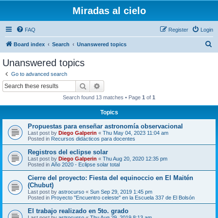
Miradas al cielo
FAQ
Register
Login
S
Board index
Search
Unanswered topics
e
Unanswered topics
a
Go to advanced search
r
Search
Advanced search
c
Search found 13 matches • Page
1
of
1
h
Topics
Propuestas para enseñar astronomía observacional
Last post by
Diego Galperin
«
Thu May 04, 2023 11:04 am
Posted in
Recursos didácticos para docentes
Registros del eclipse solar
Last post by
Diego Galperin
«
Thu Aug 20, 2020 12:35 pm
Posted in
Año 2020 - Eclipse solar total
Cierre del proyecto: Fiesta del equinoccio en El Maitén
(Chubut)
Last post by
astrocurso
«
Sun Sep 29, 2019 1:45 pm
Posted in
Proyecto "Encuentro celeste" en la Escuela 337 de El Bolsón
El trabajo realizado en 5to. grado
Last post by
astrocurso
«
Thu Aug 29, 2019 8:13 am