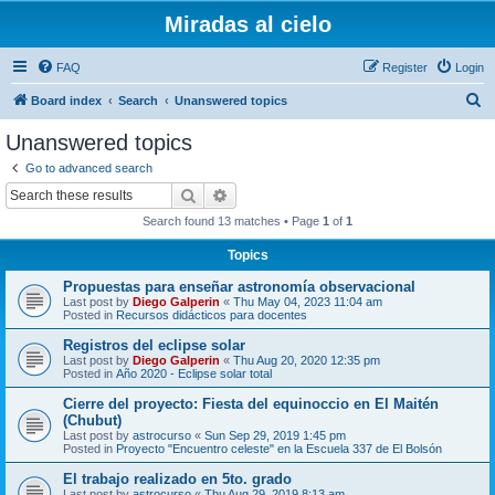
Miradas al cielo
FAQ
Register
Login
S
Board index
Search
Unanswered topics
e
Unanswered topics
a
Go to advanced search
r
Search
Advanced search
c
Search found 13 matches • Page
1
of
1
h
Topics
Propuestas para enseñar astronomía observacional
Last post by
Diego Galperin
«
Thu May 04, 2023 11:04 am
Posted in
Recursos didácticos para docentes
Registros del eclipse solar
Last post by
Diego Galperin
«
Thu Aug 20, 2020 12:35 pm
Posted in
Año 2020 - Eclipse solar total
Cierre del proyecto: Fiesta del equinoccio en El Maitén
(Chubut)
Last post by
astrocurso
«
Sun Sep 29, 2019 1:45 pm
Posted in
Proyecto "Encuentro celeste" en la Escuela 337 de El Bolsón
El trabajo realizado en 5to. grado
Last post by
astrocurso
«
Thu Aug 29, 2019 8:13 am