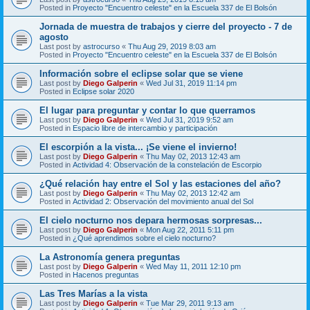
Posted in
Proyecto "Encuentro celeste" en la Escuela 337 de El Bolsón
Jornada de muestra de trabajos y cierre del proyecto - 7 de
agosto
Last post by
astrocurso
«
Thu Aug 29, 2019 8:03 am
Posted in
Proyecto "Encuentro celeste" en la Escuela 337 de El Bolsón
Información sobre el eclipse solar que se viene
Last post by
Diego Galperin
«
Wed Jul 31, 2019 11:14 pm
Posted in
Eclipse solar 2020
El lugar para preguntar y contar lo que querramos
Last post by
Diego Galperin
«
Wed Jul 31, 2019 9:52 am
Posted in
Espacio libre de intercambio y participación
El escorpión a la vista... ¡Se viene el invierno!
Last post by
Diego Galperin
«
Thu May 02, 2013 12:43 am
Posted in
Actividad 4: Observación de la constelación de Escorpio
¿Qué relación hay entre el Sol y las estaciones del año?
Last post by
Diego Galperin
«
Thu May 02, 2013 12:42 am
Posted in
Actividad 2: Observación del movimiento anual del Sol
El cielo nocturno nos depara hermosas sorpresas...
Last post by
Diego Galperin
«
Mon Aug 22, 2011 5:11 pm
Posted in
¿Qué aprendimos sobre el cielo nocturno?
La Astronomía genera preguntas
Last post by
Diego Galperin
«
Wed May 11, 2011 12:10 pm
Posted in
Hacenos preguntas
Las Tres Marías a la vista
Last post by
Diego Galperin
«
Tue Mar 29, 2011 9:13 am