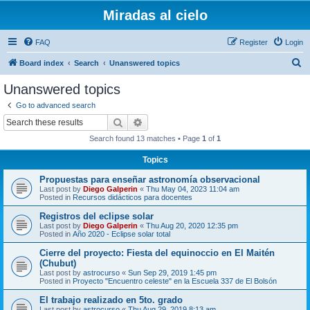
Miradas al cielo
FAQ
Register
Login
S
Board index
Search
Unanswered topics
e
Unanswered topics
a
Go to advanced search
r
Search
Advanced search
c
Search found 13 matches • Page
1
of
1
h
Topics
Propuestas para enseñar astronomía observacional
Last post by
Diego Galperin
«
Thu May 04, 2023 11:04 am
Posted in
Recursos didácticos para docentes
Registros del eclipse solar
Last post by
Diego Galperin
«
Thu Aug 20, 2020 12:35 pm
Posted in
Año 2020 - Eclipse solar total
Cierre del proyecto: Fiesta del equinoccio en El Maitén
(Chubut)
Last post by
astrocurso
«
Sun Sep 29, 2019 1:45 pm
Posted in
Proyecto "Encuentro celeste" en la Escuela 337 de El Bolsón
El trabajo realizado en 5to. grado
Last post by
astrocurso
«
Thu Aug 29, 2019 8:13 am