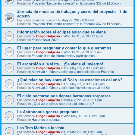
Posted in
Proyecto "Encuentro celeste" en la Escuela 337 de El Bolsón
Jornada de muestra de trabajos y cierre del proyecto - 7 de
agosto
Last post by
astrocurso
«
Thu Aug 29, 2019 8:03 am
Posted in
Proyecto "Encuentro celeste" en la Escuela 337 de El Bolsón
Información sobre el eclipse solar que se viene
Last post by
Diego Galperin
«
Wed Jul 31, 2019 11:14 pm
Posted in
Eclipse solar 2020
El lugar para preguntar y contar lo que querramos
Last post by
Diego Galperin
«
Wed Jul 31, 2019 9:52 am
Posted in
Espacio libre de intercambio y participación
El escorpión a la vista... ¡Se viene el invierno!
Last post by
Diego Galperin
«
Thu May 02, 2013 12:43 am
Posted in
Actividad 4: Observación de la constelación de Escorpio
¿Qué relación hay entre el Sol y las estaciones del año?
Last post by
Diego Galperin
«
Thu May 02, 2013 12:42 am
Posted in
Actividad 2: Observación del movimiento anual del Sol
El cielo nocturno nos depara hermosas sorpresas...
Last post by
Diego Galperin
«
Mon Aug 22, 2011 5:11 pm
Posted in
¿Qué aprendimos sobre el cielo nocturno?
La Astronomía genera preguntas
Last post by
Diego Galperin
«
Wed May 11, 2011 12:10 pm
Posted in
Hacenos preguntas
Las Tres Marías a la vista
Last post by
Diego Galperin
«
Tue Mar 29, 2011 9:13 am