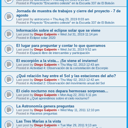
Posted in
Proyecto "Encuentro celeste" en la Escuela 337 de El Bolsón
Jornada de muestra de trabajos y cierre del proyecto - 7 de
agosto
Last post by
astrocurso
«
Thu Aug 29, 2019 8:03 am
Posted in
Proyecto "Encuentro celeste" en la Escuela 337 de El Bolsón
Información sobre el eclipse solar que se viene
Last post by
Diego Galperin
«
Wed Jul 31, 2019 11:14 pm
Posted in
Eclipse solar 2020
El lugar para preguntar y contar lo que querramos
Last post by
Diego Galperin
«
Wed Jul 31, 2019 9:52 am
Posted in
Espacio libre de intercambio y participación
El escorpión a la vista... ¡Se viene el invierno!
Last post by
Diego Galperin
«
Thu May 02, 2013 12:43 am
Posted in
Actividad 4: Observación de la constelación de Escorpio
¿Qué relación hay entre el Sol y las estaciones del año?
Last post by
Diego Galperin
«
Thu May 02, 2013 12:42 am
Posted in
Actividad 2: Observación del movimiento anual del Sol
El cielo nocturno nos depara hermosas sorpresas...
Last post by
Diego Galperin
«
Mon Aug 22, 2011 5:11 pm
Posted in
¿Qué aprendimos sobre el cielo nocturno?
La Astronomía genera preguntas
Last post by
Diego Galperin
«
Wed May 11, 2011 12:10 pm
Posted in
Hacenos preguntas
Las Tres Marías a la vista
Last post by
Diego Galperin
«
Tue Mar 29, 2011 9:13 am