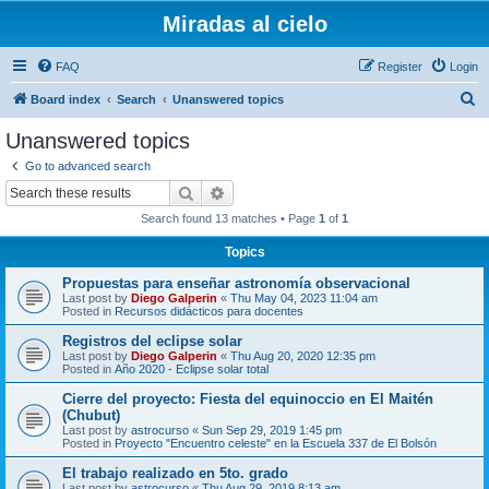
Miradas al cielo
FAQ
Register
Login
S
Board index
Search
Unanswered topics
e
Unanswered topics
a
Go to advanced search
r
Search
Advanced search
c
Search found 13 matches • Page
1
of
1
h
Topics
Propuestas para enseñar astronomía observacional
Last post by
Diego Galperin
«
Thu May 04, 2023 11:04 am
Posted in
Recursos didácticos para docentes
Registros del eclipse solar
Last post by
Diego Galperin
«
Thu Aug 20, 2020 12:35 pm
Posted in
Año 2020 - Eclipse solar total
Cierre del proyecto: Fiesta del equinoccio en El Maitén
(Chubut)
Last post by
astrocurso
«
Sun Sep 29, 2019 1:45 pm
Posted in
Proyecto "Encuentro celeste" en la Escuela 337 de El Bolsón
El trabajo realizado en 5to. grado
Last post by
astrocurso
«
Thu Aug 29, 2019 8:13 am