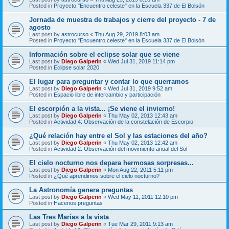
Posted in
Proyecto "Encuentro celeste" en la Escuela 337 de El Bolsón
Jornada de muestra de trabajos y cierre del proyecto - 7 de
agosto
Last post by
astrocurso
«
Thu Aug 29, 2019 8:03 am
Posted in
Proyecto "Encuentro celeste" en la Escuela 337 de El Bolsón
Información sobre el eclipse solar que se viene
Last post by
Diego Galperin
«
Wed Jul 31, 2019 11:14 pm
Posted in
Eclipse solar 2020
El lugar para preguntar y contar lo que querramos
Last post by
Diego Galperin
«
Wed Jul 31, 2019 9:52 am
Posted in
Espacio libre de intercambio y participación
El escorpión a la vista... ¡Se viene el invierno!
Last post by
Diego Galperin
«
Thu May 02, 2013 12:43 am
Posted in
Actividad 4: Observación de la constelación de Escorpio
¿Qué relación hay entre el Sol y las estaciones del año?
Last post by
Diego Galperin
«
Thu May 02, 2013 12:42 am
Posted in
Actividad 2: Observación del movimiento anual del Sol
El cielo nocturno nos depara hermosas sorpresas...
Last post by
Diego Galperin
«
Mon Aug 22, 2011 5:11 pm
Posted in
¿Qué aprendimos sobre el cielo nocturno?
La Astronomía genera preguntas
Last post by
Diego Galperin
«
Wed May 11, 2011 12:10 pm
Posted in
Hacenos preguntas
Las Tres Marías a la vista
Last post by
Diego Galperin
«
Tue Mar 29, 2011 9:13 am