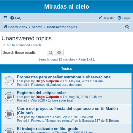
Miradas al cielo
FAQ
Register
Login
S
Board index
Search
Unanswered topics
e
Unanswered topics
a
Go to advanced search
r
Search
Advanced search
c
Search found 13 matches • Page
1
of
1
h
Topics
Propuestas para enseñar astronomía observacional
Last post by
Diego Galperin
«
Thu May 04, 2023 11:04 am
Posted in
Recursos didácticos para docentes
Registros del eclipse solar
Last post by
Diego Galperin
«
Thu Aug 20, 2020 12:35 pm
Posted in
Año 2020 - Eclipse solar total
Cierre del proyecto: Fiesta del equinoccio en El Maitén
(Chubut)
Last post by
astrocurso
«
Sun Sep 29, 2019 1:45 pm
Posted in
Proyecto "Encuentro celeste" en la Escuela 337 de El Bolsón
El trabajo realizado en 5to. grado
Last post by
astrocurso
«
Thu Aug 29, 2019 8:13 am