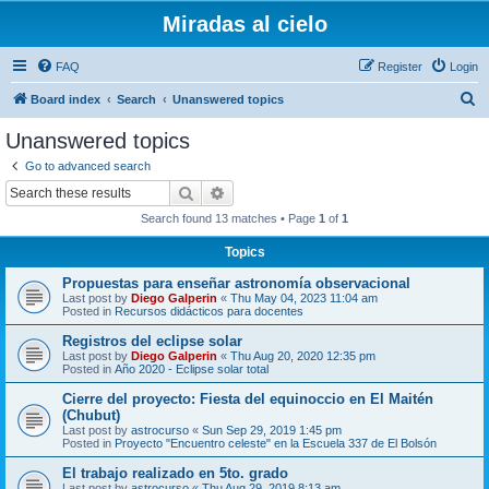
Miradas al cielo
FAQ
Register
Login
S
Board index
Search
Unanswered topics
e
Unanswered topics
a
Go to advanced search
r
Search
Advanced search
c
Search found 13 matches • Page
1
of
1
h
Topics
Propuestas para enseñar astronomía observacional
Last post by
Diego Galperin
«
Thu May 04, 2023 11:04 am
Posted in
Recursos didácticos para docentes
Registros del eclipse solar
Last post by
Diego Galperin
«
Thu Aug 20, 2020 12:35 pm
Posted in
Año 2020 - Eclipse solar total
Cierre del proyecto: Fiesta del equinoccio en El Maitén
(Chubut)
Last post by
astrocurso
«
Sun Sep 29, 2019 1:45 pm
Posted in
Proyecto "Encuentro celeste" en la Escuela 337 de El Bolsón
El trabajo realizado en 5to. grado
Last post by
astrocurso
«
Thu Aug 29, 2019 8:13 am