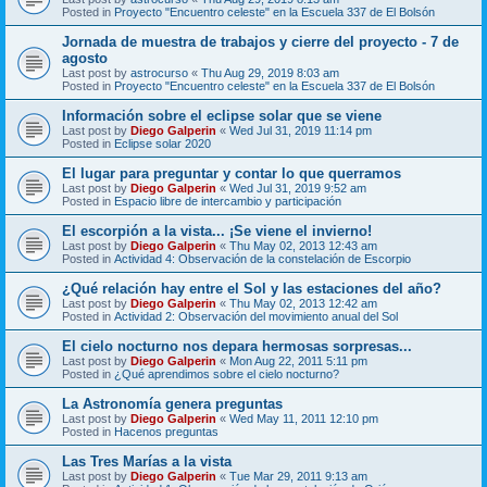
Posted in
Proyecto "Encuentro celeste" en la Escuela 337 de El Bolsón
Jornada de muestra de trabajos y cierre del proyecto - 7 de
agosto
Last post by
astrocurso
«
Thu Aug 29, 2019 8:03 am
Posted in
Proyecto "Encuentro celeste" en la Escuela 337 de El Bolsón
Información sobre el eclipse solar que se viene
Last post by
Diego Galperin
«
Wed Jul 31, 2019 11:14 pm
Posted in
Eclipse solar 2020
El lugar para preguntar y contar lo que querramos
Last post by
Diego Galperin
«
Wed Jul 31, 2019 9:52 am
Posted in
Espacio libre de intercambio y participación
El escorpión a la vista... ¡Se viene el invierno!
Last post by
Diego Galperin
«
Thu May 02, 2013 12:43 am
Posted in
Actividad 4: Observación de la constelación de Escorpio
¿Qué relación hay entre el Sol y las estaciones del año?
Last post by
Diego Galperin
«
Thu May 02, 2013 12:42 am
Posted in
Actividad 2: Observación del movimiento anual del Sol
El cielo nocturno nos depara hermosas sorpresas...
Last post by
Diego Galperin
«
Mon Aug 22, 2011 5:11 pm
Posted in
¿Qué aprendimos sobre el cielo nocturno?
La Astronomía genera preguntas
Last post by
Diego Galperin
«
Wed May 11, 2011 12:10 pm
Posted in
Hacenos preguntas
Las Tres Marías a la vista
Last post by
Diego Galperin
«
Tue Mar 29, 2011 9:13 am