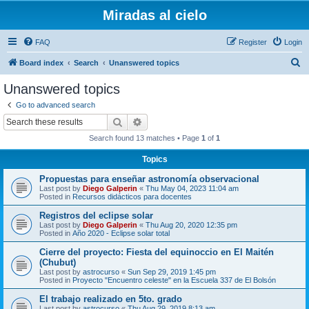
Miradas al cielo
FAQ
Register
Login
S
Board index
Search
Unanswered topics
e
Unanswered topics
a
Go to advanced search
r
Search
Advanced search
c
Search found 13 matches • Page
1
of
1
h
Topics
Propuestas para enseñar astronomía observacional
Last post by
Diego Galperin
«
Thu May 04, 2023 11:04 am
Posted in
Recursos didácticos para docentes
Registros del eclipse solar
Last post by
Diego Galperin
«
Thu Aug 20, 2020 12:35 pm
Posted in
Año 2020 - Eclipse solar total
Cierre del proyecto: Fiesta del equinoccio en El Maitén
(Chubut)
Last post by
astrocurso
«
Sun Sep 29, 2019 1:45 pm
Posted in
Proyecto "Encuentro celeste" en la Escuela 337 de El Bolsón
El trabajo realizado en 5to. grado
Last post by
astrocurso
«
Thu Aug 29, 2019 8:13 am