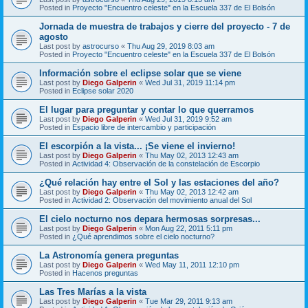
Posted in
Proyecto "Encuentro celeste" en la Escuela 337 de El Bolsón
Jornada de muestra de trabajos y cierre del proyecto - 7 de
agosto
Last post by
astrocurso
«
Thu Aug 29, 2019 8:03 am
Posted in
Proyecto "Encuentro celeste" en la Escuela 337 de El Bolsón
Información sobre el eclipse solar que se viene
Last post by
Diego Galperin
«
Wed Jul 31, 2019 11:14 pm
Posted in
Eclipse solar 2020
El lugar para preguntar y contar lo que querramos
Last post by
Diego Galperin
«
Wed Jul 31, 2019 9:52 am
Posted in
Espacio libre de intercambio y participación
El escorpión a la vista... ¡Se viene el invierno!
Last post by
Diego Galperin
«
Thu May 02, 2013 12:43 am
Posted in
Actividad 4: Observación de la constelación de Escorpio
¿Qué relación hay entre el Sol y las estaciones del año?
Last post by
Diego Galperin
«
Thu May 02, 2013 12:42 am
Posted in
Actividad 2: Observación del movimiento anual del Sol
El cielo nocturno nos depara hermosas sorpresas...
Last post by
Diego Galperin
«
Mon Aug 22, 2011 5:11 pm
Posted in
¿Qué aprendimos sobre el cielo nocturno?
La Astronomía genera preguntas
Last post by
Diego Galperin
«
Wed May 11, 2011 12:10 pm
Posted in
Hacenos preguntas
Las Tres Marías a la vista
Last post by
Diego Galperin
«
Tue Mar 29, 2011 9:13 am