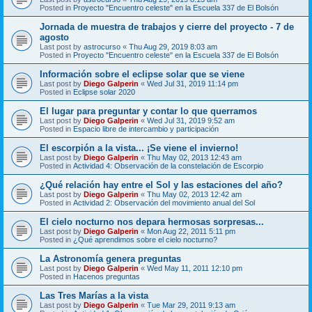
Posted in
Proyecto "Encuentro celeste" en la Escuela 337 de El Bolsón
Jornada de muestra de trabajos y cierre del proyecto - 7 de
agosto
Last post by
astrocurso
«
Thu Aug 29, 2019 8:03 am
Posted in
Proyecto "Encuentro celeste" en la Escuela 337 de El Bolsón
Información sobre el eclipse solar que se viene
Last post by
Diego Galperin
«
Wed Jul 31, 2019 11:14 pm
Posted in
Eclipse solar 2020
El lugar para preguntar y contar lo que querramos
Last post by
Diego Galperin
«
Wed Jul 31, 2019 9:52 am
Posted in
Espacio libre de intercambio y participación
El escorpión a la vista... ¡Se viene el invierno!
Last post by
Diego Galperin
«
Thu May 02, 2013 12:43 am
Posted in
Actividad 4: Observación de la constelación de Escorpio
¿Qué relación hay entre el Sol y las estaciones del año?
Last post by
Diego Galperin
«
Thu May 02, 2013 12:42 am
Posted in
Actividad 2: Observación del movimiento anual del Sol
El cielo nocturno nos depara hermosas sorpresas...
Last post by
Diego Galperin
«
Mon Aug 22, 2011 5:11 pm
Posted in
¿Qué aprendimos sobre el cielo nocturno?
La Astronomía genera preguntas
Last post by
Diego Galperin
«
Wed May 11, 2011 12:10 pm
Posted in
Hacenos preguntas
Las Tres Marías a la vista
Last post by
Diego Galperin
«
Tue Mar 29, 2011 9:13 am