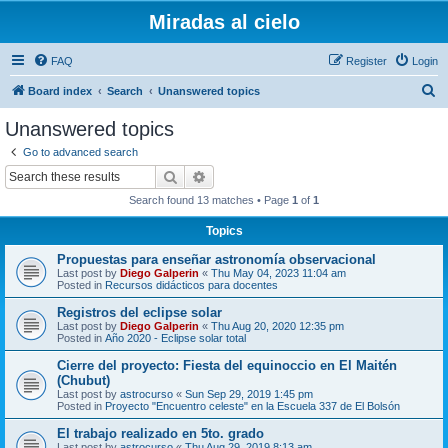
Miradas al cielo
FAQ
Register
Login
S
Board index
Search
Unanswered topics
e
Unanswered topics
a
Go to advanced search
r
Search
Advanced search
c
Search found 13 matches • Page
1
of
1
h
Topics
Propuestas para enseñar astronomía observacional
Last post by
Diego Galperin
«
Thu May 04, 2023 11:04 am
Posted in
Recursos didácticos para docentes
Registros del eclipse solar
Last post by
Diego Galperin
«
Thu Aug 20, 2020 12:35 pm
Posted in
Año 2020 - Eclipse solar total
Cierre del proyecto: Fiesta del equinoccio en El Maitén
(Chubut)
Last post by
astrocurso
«
Sun Sep 29, 2019 1:45 pm
Posted in
Proyecto "Encuentro celeste" en la Escuela 337 de El Bolsón
El trabajo realizado en 5to. grado
Last post by
astrocurso
«
Thu Aug 29, 2019 8:13 am