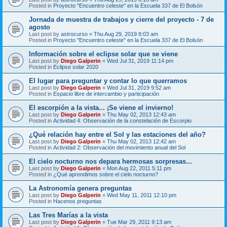
Posted in
Proyecto "Encuentro celeste" en la Escuela 337 de El Bolsón
Jornada de muestra de trabajos y cierre del proyecto - 7 de
agosto
Last post by
astrocurso
«
Thu Aug 29, 2019 8:03 am
Posted in
Proyecto "Encuentro celeste" en la Escuela 337 de El Bolsón
Información sobre el eclipse solar que se viene
Last post by
Diego Galperin
«
Wed Jul 31, 2019 11:14 pm
Posted in
Eclipse solar 2020
El lugar para preguntar y contar lo que querramos
Last post by
Diego Galperin
«
Wed Jul 31, 2019 9:52 am
Posted in
Espacio libre de intercambio y participación
El escorpión a la vista... ¡Se viene el invierno!
Last post by
Diego Galperin
«
Thu May 02, 2013 12:43 am
Posted in
Actividad 4: Observación de la constelación de Escorpio
¿Qué relación hay entre el Sol y las estaciones del año?
Last post by
Diego Galperin
«
Thu May 02, 2013 12:42 am
Posted in
Actividad 2: Observación del movimiento anual del Sol
El cielo nocturno nos depara hermosas sorpresas...
Last post by
Diego Galperin
«
Mon Aug 22, 2011 5:11 pm
Posted in
¿Qué aprendimos sobre el cielo nocturno?
La Astronomía genera preguntas
Last post by
Diego Galperin
«
Wed May 11, 2011 12:10 pm
Posted in
Hacenos preguntas
Las Tres Marías a la vista
Last post by
Diego Galperin
«
Tue Mar 29, 2011 9:13 am