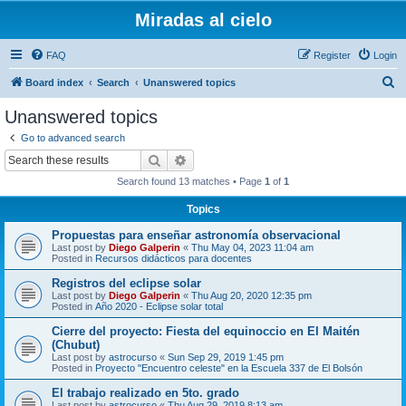
Miradas al cielo
FAQ
Register
Login
S
Board index
Search
Unanswered topics
e
Unanswered topics
a
Go to advanced search
r
Search
Advanced search
c
Search found 13 matches • Page
1
of
1
h
Topics
Propuestas para enseñar astronomía observacional
Last post by
Diego Galperin
«
Thu May 04, 2023 11:04 am
Posted in
Recursos didácticos para docentes
Registros del eclipse solar
Last post by
Diego Galperin
«
Thu Aug 20, 2020 12:35 pm
Posted in
Año 2020 - Eclipse solar total
Cierre del proyecto: Fiesta del equinoccio en El Maitén
(Chubut)
Last post by
astrocurso
«
Sun Sep 29, 2019 1:45 pm
Posted in
Proyecto "Encuentro celeste" en la Escuela 337 de El Bolsón
El trabajo realizado en 5to. grado
Last post by
astrocurso
«
Thu Aug 29, 2019 8:13 am