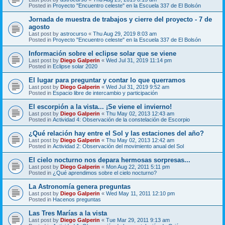
Posted in
Proyecto "Encuentro celeste" en la Escuela 337 de El Bolsón
Jornada de muestra de trabajos y cierre del proyecto - 7 de
agosto
Last post by
astrocurso
«
Thu Aug 29, 2019 8:03 am
Posted in
Proyecto "Encuentro celeste" en la Escuela 337 de El Bolsón
Información sobre el eclipse solar que se viene
Last post by
Diego Galperin
«
Wed Jul 31, 2019 11:14 pm
Posted in
Eclipse solar 2020
El lugar para preguntar y contar lo que querramos
Last post by
Diego Galperin
«
Wed Jul 31, 2019 9:52 am
Posted in
Espacio libre de intercambio y participación
El escorpión a la vista... ¡Se viene el invierno!
Last post by
Diego Galperin
«
Thu May 02, 2013 12:43 am
Posted in
Actividad 4: Observación de la constelación de Escorpio
¿Qué relación hay entre el Sol y las estaciones del año?
Last post by
Diego Galperin
«
Thu May 02, 2013 12:42 am
Posted in
Actividad 2: Observación del movimiento anual del Sol
El cielo nocturno nos depara hermosas sorpresas...
Last post by
Diego Galperin
«
Mon Aug 22, 2011 5:11 pm
Posted in
¿Qué aprendimos sobre el cielo nocturno?
La Astronomía genera preguntas
Last post by
Diego Galperin
«
Wed May 11, 2011 12:10 pm
Posted in
Hacenos preguntas
Las Tres Marías a la vista
Last post by
Diego Galperin
«
Tue Mar 29, 2011 9:13 am