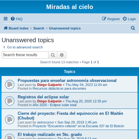
Miradas al cielo
FAQ
Register
Login
S
Board index
Search
Unanswered topics
e
Unanswered topics
a
Go to advanced search
r
Search
Advanced search
c
Search found 13 matches • Page
1
of
1
h
Topics
Propuestas para enseñar astronomía observacional
Last post by
Diego Galperin
«
Thu May 04, 2023 11:04 am
Posted in
Recursos didácticos para docentes
Registros del eclipse solar
Last post by
Diego Galperin
«
Thu Aug 20, 2020 12:35 pm
Posted in
Año 2020 - Eclipse solar total
Cierre del proyecto: Fiesta del equinoccio en El Maitén
(Chubut)
Last post by
astrocurso
«
Sun Sep 29, 2019 1:45 pm
Posted in
Proyecto "Encuentro celeste" en la Escuela 337 de El Bolsón
El trabajo realizado en 5to. grado
Last post by
astrocurso
«
Thu Aug 29, 2019 8:13 am