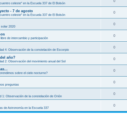
0
uentro celeste" en la Escuela 337 de El Bolsón
yecto - 7 de agosto
0
uentro celeste" en la Escuela 337 de El Bolsón
0
 solar 2020
mos
0
libre de intercambio y participación
0
dad 4: Observación de la constelación de Escorpio
 del año?
0
dad 2: Observación del movimiento anual del Sol
as...
0
rendimos sobre el cielo nocturno?
0
os preguntas
0
ad 1: Observación de la constelación de Orión
0
as de Astronomía en la Escuela 337