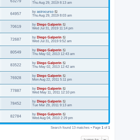
63279
Thu Aug 29, 2019 8:13 am
by
astrocurso
64957
Thu Aug 29, 2019 8:03 am
by
Diego Galperin
70619
Wed Jul 31, 2019 11:14 pm
by
Diego Galperin
72687
Wed Jul 31, 2019 9:52 am
by
Diego Galperin
80549
Thu May 02, 2013 12:43 am
by
Diego Galperin
83522
Thu May 02, 2013 12:42 am
by
Diego Galperin
76928
Mon Aug 22, 2011 5:11 pm
by
Diego Galperin
77887
Wed May 11, 2011 12:10 pm
by
Diego Galperin
78452
Tue Mar 29, 2011 9:13 am
by
Diego Galperin
82784
Wed Aug 04, 2010 2:29 pm
Search found 13 matches • Page
1
of
1
Jump to