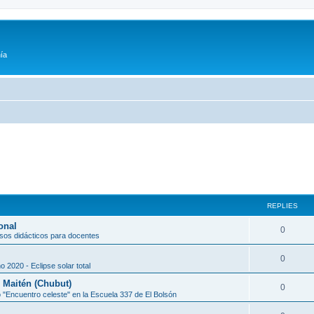
ía
REPLIES
onal
0
sos didácticos para docentes
0
o 2020 - Eclipse solar total
l Maitén (Chubut)
0
 "Encuentro celeste" en la Escuela 337 de El Bolsón