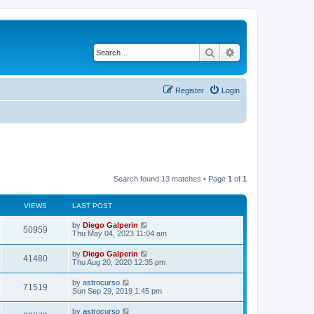
Search
Advanced search
Register
Login
Search found 13 matches • Page
1
of
1
VIEWS
LAST POST
by
Diego Galperin
50959
Thu May 04, 2023 11:04 am
by
Diego Galperin
41480
Thu Aug 20, 2020 12:35 pm
by
astrocurso
71519
Sun Sep 29, 2019 1:45 pm
by
astrocurso