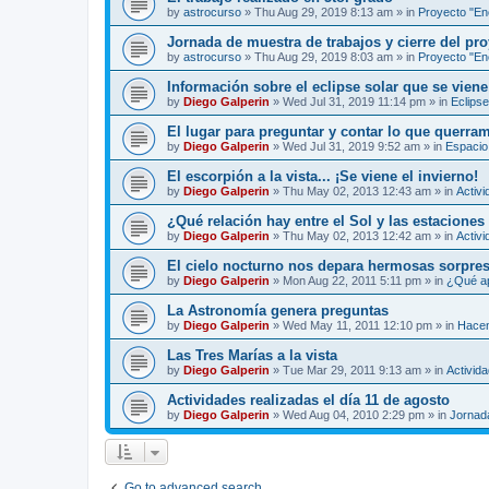
by
astrocurso
»
Thu Aug 29, 2019 8:13 am
» in
Proyecto "Enc
Jornada de muestra de trabajos y cierre del pro
by
astrocurso
»
Thu Aug 29, 2019 8:03 am
» in
Proyecto "Enc
Información sobre el eclipse solar que se viene
by
Diego Galperin
»
Wed Jul 31, 2019 11:14 pm
» in
Eclipse
El lugar para preguntar y contar lo que querra
by
Diego Galperin
»
Wed Jul 31, 2019 9:52 am
» in
Espacio 
El escorpión a la vista... ¡Se viene el invierno!
by
Diego Galperin
»
Thu May 02, 2013 12:43 am
» in
Activi
¿Qué relación hay entre el Sol y las estaciones
by
Diego Galperin
»
Thu May 02, 2013 12:42 am
» in
Activi
El cielo nocturno nos depara hermosas sorpres
by
Diego Galperin
»
Mon Aug 22, 2011 5:11 pm
» in
¿Qué ap
La Astronomía genera preguntas
by
Diego Galperin
»
Wed May 11, 2011 12:10 pm
» in
Hacen
Las Tres Marías a la vista
by
Diego Galperin
»
Tue Mar 29, 2011 9:13 am
» in
Activid
Actividades realizadas el día 11 de agosto
by
Diego Galperin
»
Wed Aug 04, 2010 2:29 pm
» in
Jornad
Go to advanced search