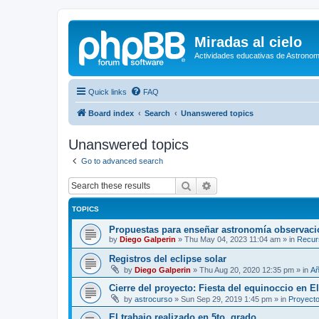
Miradas al cielo
Actividades educativas de Astronom
Quick links
FAQ
Board index
Search
Unanswered topics
Unanswered topics
Go to advanced search
Search
Advanced search
TOPICS
Propuestas para enseñar astronomía observaci
by
Diego Galperin
»
Thu May 04, 2023 11:04 am
» in
Recur
Registros del eclipse solar
by
Diego Galperin
»
Thu Aug 20, 2020 12:35 pm
» in
Añ
Cierre del proyecto: Fiesta del equinoccio en E
by
astrocurso
»
Sun Sep 29, 2019 1:45 pm
» in
Proyecto
El trabajo realizado en 5to. grado