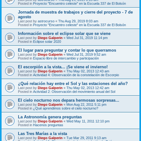
Posted in
Proyecto "Encuentro celeste" en la Escuela 337 de El Bolsón
Jornada de muestra de trabajos y cierre del proyecto - 7 de
agosto
Last post by
astrocurso
«
Thu Aug 29, 2019 8:03 am
Posted in
Proyecto "Encuentro celeste" en la Escuela 337 de El Bolsón
Información sobre el eclipse solar que se viene
Last post by
Diego Galperin
«
Wed Jul 31, 2019 11:14 pm
Posted in
Eclipse solar 2020
El lugar para preguntar y contar lo que querramos
Last post by
Diego Galperin
«
Wed Jul 31, 2019 9:52 am
Posted in
Espacio libre de intercambio y participación
El escorpión a la vista... ¡Se viene el invierno!
Last post by
Diego Galperin
«
Thu May 02, 2013 12:43 am
Posted in
Actividad 4: Observación de la constelación de Escorpio
¿Qué relación hay entre el Sol y las estaciones del año?
Last post by
Diego Galperin
«
Thu May 02, 2013 12:42 am
Posted in
Actividad 2: Observación del movimiento anual del Sol
El cielo nocturno nos depara hermosas sorpresas...
Last post by
Diego Galperin
«
Mon Aug 22, 2011 5:11 pm
Posted in
¿Qué aprendimos sobre el cielo nocturno?
La Astronomía genera preguntas
Last post by
Diego Galperin
«
Wed May 11, 2011 12:10 pm
Posted in
Hacenos preguntas
Las Tres Marías a la vista
Last post by
Diego Galperin
«
Tue Mar 29, 2011 9:13 am