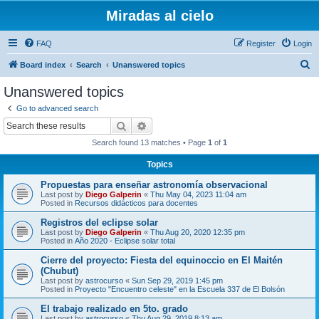
Miradas al cielo
FAQ
Register
Login
S
Board index
Search
Unanswered topics
e
Unanswered topics
a
Go to advanced search
r
Search
Advanced search
c
Search found 13 matches • Page
1
of
1
h
Topics
Propuestas para enseñar astronomía observacional
Last post by
Diego Galperin
«
Thu May 04, 2023 11:04 am
Posted in
Recursos didácticos para docentes
Registros del eclipse solar
Last post by
Diego Galperin
«
Thu Aug 20, 2020 12:35 pm
Posted in
Año 2020 - Eclipse solar total
Cierre del proyecto: Fiesta del equinoccio en El Maitén
(Chubut)
Last post by
astrocurso
«
Sun Sep 29, 2019 1:45 pm
Posted in
Proyecto "Encuentro celeste" en la Escuela 337 de El Bolsón
El trabajo realizado en 5to. grado
Last post by
astrocurso
«
Thu Aug 29, 2019 8:13 am