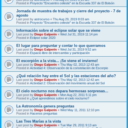
Posted in
Proyecto "Encuentro celeste" en la Escuela 337 de El Bolsón
Jornada de muestra de trabajos y cierre del proyecto - 7 de
agosto
Last post by
astrocurso
«
Thu Aug 29, 2019 8:03 am
Posted in
Proyecto "Encuentro celeste" en la Escuela 337 de El Bolsón
Información sobre el eclipse solar que se viene
Last post by
Diego Galperin
«
Wed Jul 31, 2019 11:14 pm
Posted in
Eclipse solar 2020
El lugar para preguntar y contar lo que querramos
Last post by
Diego Galperin
«
Wed Jul 31, 2019 9:52 am
Posted in
Espacio libre de intercambio y participación
El escorpión a la vista... ¡Se viene el invierno!
Last post by
Diego Galperin
«
Thu May 02, 2013 12:43 am
Posted in
Actividad 4: Observación de la constelación de Escorpio
¿Qué relación hay entre el Sol y las estaciones del año?
Last post by
Diego Galperin
«
Thu May 02, 2013 12:42 am
Posted in
Actividad 2: Observación del movimiento anual del Sol
El cielo nocturno nos depara hermosas sorpresas...
Last post by
Diego Galperin
«
Mon Aug 22, 2011 5:11 pm
Posted in
¿Qué aprendimos sobre el cielo nocturno?
La Astronomía genera preguntas
Last post by
Diego Galperin
«
Wed May 11, 2011 12:10 pm
Posted in
Hacenos preguntas
Las Tres Marías a la vista
Last post by
Diego Galperin
«
Tue Mar 29, 2011 9:13 am