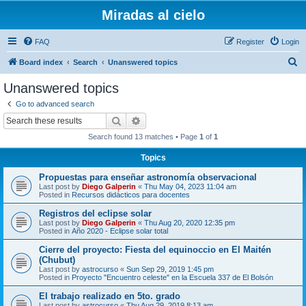
Miradas al cielo
FAQ
Register
Login
S
Board index
Search
Unanswered topics
e
Unanswered topics
a
Go to advanced search
r
Search
Advanced search
c
Search found 13 matches • Page
1
of
1
h
Topics
Propuestas para enseñar astronomía observacional
Last post by
Diego Galperin
«
Thu May 04, 2023 11:04 am
Posted in
Recursos didácticos para docentes
Registros del eclipse solar
Last post by
Diego Galperin
«
Thu Aug 20, 2020 12:35 pm
Posted in
Año 2020 - Eclipse solar total
Cierre del proyecto: Fiesta del equinoccio en El Maitén
(Chubut)
Last post by
astrocurso
«
Sun Sep 29, 2019 1:45 pm
Posted in
Proyecto "Encuentro celeste" en la Escuela 337 de El Bolsón
El trabajo realizado en 5to. grado
Last post by
astrocurso
«
Thu Aug 29, 2019 8:13 am