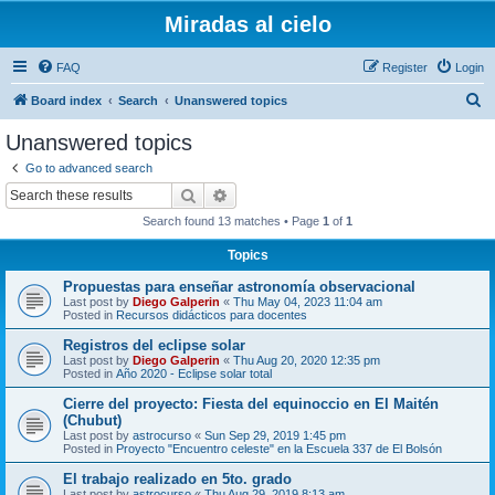
Miradas al cielo
FAQ
Register
Login
S
Board index
Search
Unanswered topics
e
Unanswered topics
a
Go to advanced search
r
Search
Advanced search
c
Search found 13 matches • Page
1
of
1
h
Topics
Propuestas para enseñar astronomía observacional
Last post by
Diego Galperin
«
Thu May 04, 2023 11:04 am
Posted in
Recursos didácticos para docentes
Registros del eclipse solar
Last post by
Diego Galperin
«
Thu Aug 20, 2020 12:35 pm
Posted in
Año 2020 - Eclipse solar total
Cierre del proyecto: Fiesta del equinoccio en El Maitén
(Chubut)
Last post by
astrocurso
«
Sun Sep 29, 2019 1:45 pm
Posted in
Proyecto "Encuentro celeste" en la Escuela 337 de El Bolsón
El trabajo realizado en 5to. grado
Last post by
astrocurso
«
Thu Aug 29, 2019 8:13 am