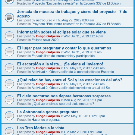
Posted in
Proyecto "Encuentro celeste" en la Escuela 337 de El Bolsón
Jornada de muestra de trabajos y cierre del proyecto - 7 de
agosto
Last post by
astrocurso
«
Thu Aug 29, 2019 8:03 am
Posted in
Proyecto "Encuentro celeste" en la Escuela 337 de El Bolsón
Información sobre el eclipse solar que se viene
Last post by
Diego Galperin
«
Wed Jul 31, 2019 11:14 pm
Posted in
Eclipse solar 2020
El lugar para preguntar y contar lo que querramos
Last post by
Diego Galperin
«
Wed Jul 31, 2019 9:52 am
Posted in
Espacio libre de intercambio y participación
El escorpión a la vista... ¡Se viene el invierno!
Last post by
Diego Galperin
«
Thu May 02, 2013 12:43 am
Posted in
Actividad 4: Observación de la constelación de Escorpio
¿Qué relación hay entre el Sol y las estaciones del año?
Last post by
Diego Galperin
«
Thu May 02, 2013 12:42 am
Posted in
Actividad 2: Observación del movimiento anual del Sol
El cielo nocturno nos depara hermosas sorpresas...
Last post by
Diego Galperin
«
Mon Aug 22, 2011 5:11 pm
Posted in
¿Qué aprendimos sobre el cielo nocturno?
La Astronomía genera preguntas
Last post by
Diego Galperin
«
Wed May 11, 2011 12:10 pm
Posted in
Hacenos preguntas
Las Tres Marías a la vista
Last post by
Diego Galperin
«
Tue Mar 29, 2011 9:13 am