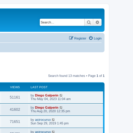
Search
Advanced search
Register
Login
Search found 13 matches • Page
1
of
1
VIEWS
LAST POST
by
Diego Galperin
51161
Thu May 04, 2023 11:04 am
by
Diego Galperin
41602
Thu Aug 20, 2020 12:35 pm
by
astrocurso
71651
Sun Sep 29, 2019 1:45 pm
by
astrocurso