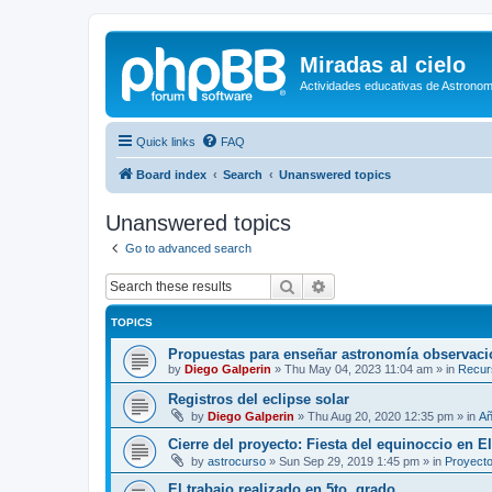
Miradas al cielo
Actividades educativas de Astronom
Quick links
FAQ
Board index
Search
Unanswered topics
Unanswered topics
Go to advanced search
Search
Advanced search
TOPICS
Propuestas para enseñar astronomía observaci
by
Diego Galperin
»
Thu May 04, 2023 11:04 am
» in
Recur
Registros del eclipse solar
by
Diego Galperin
»
Thu Aug 20, 2020 12:35 pm
» in
Añ
Cierre del proyecto: Fiesta del equinoccio en E
by
astrocurso
»
Sun Sep 29, 2019 1:45 pm
» in
Proyecto
El trabajo realizado en 5to. grado