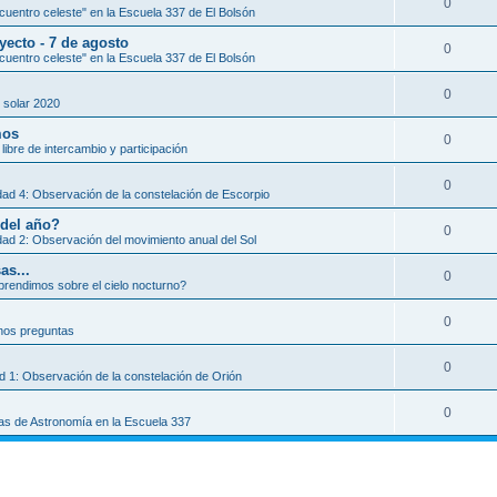
0
uentro celeste" en la Escuela 337 de El Bolsón
yecto - 7 de agosto
0
uentro celeste" en la Escuela 337 de El Bolsón
0
 solar 2020
mos
0
libre de intercambio y participación
0
dad 4: Observación de la constelación de Escorpio
 del año?
0
dad 2: Observación del movimiento anual del Sol
as...
0
rendimos sobre el cielo nocturno?
0
os preguntas
0
ad 1: Observación de la constelación de Orión
0
as de Astronomía en la Escuela 337