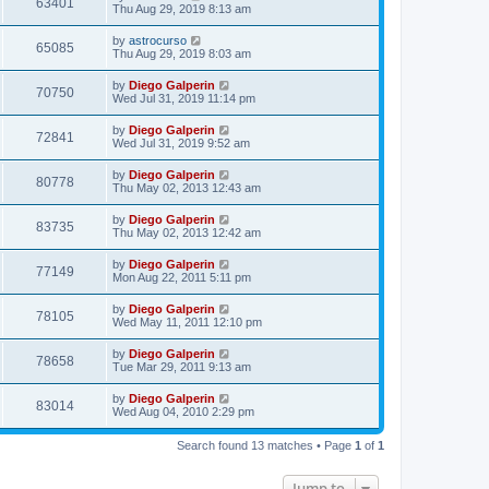
63401
Thu Aug 29, 2019 8:13 am
by
astrocurso
65085
Thu Aug 29, 2019 8:03 am
by
Diego Galperin
70750
Wed Jul 31, 2019 11:14 pm
by
Diego Galperin
72841
Wed Jul 31, 2019 9:52 am
by
Diego Galperin
80778
Thu May 02, 2013 12:43 am
by
Diego Galperin
83735
Thu May 02, 2013 12:42 am
by
Diego Galperin
77149
Mon Aug 22, 2011 5:11 pm
by
Diego Galperin
78105
Wed May 11, 2011 12:10 pm
by
Diego Galperin
78658
Tue Mar 29, 2011 9:13 am
by
Diego Galperin
83014
Wed Aug 04, 2010 2:29 pm
Search found 13 matches • Page
1
of
1
Jump to