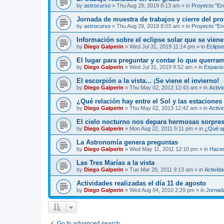
by
astrocurso
»
Thu Aug 29, 2019 8:13 am
» in
Proyecto "Enc
Jornada de muestra de trabajos y cierre del pro
by
astrocurso
»
Thu Aug 29, 2019 8:03 am
» in
Proyecto "Enc
Información sobre el eclipse solar que se viene
by
Diego Galperin
»
Wed Jul 31, 2019 11:14 pm
» in
Eclipse
El lugar para preguntar y contar lo que querra
by
Diego Galperin
»
Wed Jul 31, 2019 9:52 am
» in
Espacio 
El escorpión a la vista... ¡Se viene el invierno!
by
Diego Galperin
»
Thu May 02, 2013 12:43 am
» in
Activi
¿Qué relación hay entre el Sol y las estaciones
by
Diego Galperin
»
Thu May 02, 2013 12:42 am
» in
Activi
El cielo nocturno nos depara hermosas sorpres
by
Diego Galperin
»
Mon Aug 22, 2011 5:11 pm
» in
¿Qué ap
La Astronomía genera preguntas
by
Diego Galperin
»
Wed May 11, 2011 12:10 pm
» in
Hacen
Las Tres Marías a la vista
by
Diego Galperin
»
Tue Mar 29, 2011 9:13 am
» in
Activid
Actividades realizadas el día 11 de agosto
by
Diego Galperin
»
Wed Aug 04, 2010 2:29 pm
» in
Jornad
Go to advanced search