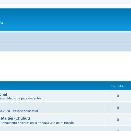
ía
REPLIES
onal
0
sos didácticos para docentes
0
o 2020 - Eclipse solar total
l Maitén (Chubut)
0
 "Encuentro celeste" en la Escuela 337 de El Bolsón