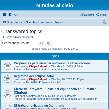
Miradas al cielo
FAQ
Register
Login
S
Board index
Search
Unanswered topics
e
Unanswered topics
a
Go to advanced search
r
Search
Advanced search
c
Search found 13 matches • Page
1
of
1
h
Topics
Propuestas para enseñar astronomía observacional
Last post by
Diego Galperin
«
Thu May 04, 2023 11:04 am
Posted in
Recursos didácticos para docentes
Registros del eclipse solar
Last post by
Diego Galperin
«
Thu Aug 20, 2020 12:35 pm
Posted in
Año 2020 - Eclipse solar total
Cierre del proyecto: Fiesta del equinoccio en El Maitén
(Chubut)
Last post by
astrocurso
«
Sun Sep 29, 2019 1:45 pm
Posted in
Proyecto "Encuentro celeste" en la Escuela 337 de El Bolsón
El trabajo realizado en 5to. grado
Last post by
astrocurso
«
Thu Aug 29, 2019 8:13 am