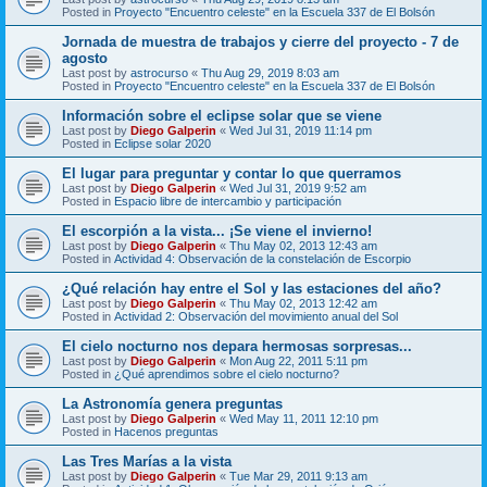
Posted in
Proyecto "Encuentro celeste" en la Escuela 337 de El Bolsón
Jornada de muestra de trabajos y cierre del proyecto - 7 de
agosto
Last post by
astrocurso
«
Thu Aug 29, 2019 8:03 am
Posted in
Proyecto "Encuentro celeste" en la Escuela 337 de El Bolsón
Información sobre el eclipse solar que se viene
Last post by
Diego Galperin
«
Wed Jul 31, 2019 11:14 pm
Posted in
Eclipse solar 2020
El lugar para preguntar y contar lo que querramos
Last post by
Diego Galperin
«
Wed Jul 31, 2019 9:52 am
Posted in
Espacio libre de intercambio y participación
El escorpión a la vista... ¡Se viene el invierno!
Last post by
Diego Galperin
«
Thu May 02, 2013 12:43 am
Posted in
Actividad 4: Observación de la constelación de Escorpio
¿Qué relación hay entre el Sol y las estaciones del año?
Last post by
Diego Galperin
«
Thu May 02, 2013 12:42 am
Posted in
Actividad 2: Observación del movimiento anual del Sol
El cielo nocturno nos depara hermosas sorpresas...
Last post by
Diego Galperin
«
Mon Aug 22, 2011 5:11 pm
Posted in
¿Qué aprendimos sobre el cielo nocturno?
La Astronomía genera preguntas
Last post by
Diego Galperin
«
Wed May 11, 2011 12:10 pm
Posted in
Hacenos preguntas
Las Tres Marías a la vista
Last post by
Diego Galperin
«
Tue Mar 29, 2011 9:13 am