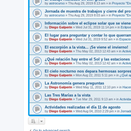
by
astrocurso
»
Thu Aug 29, 2019 8:13 am
» in
Proyecto "Enc
Jornada de muestra de trabajos y cierre del pro
by
astrocurso
»
Thu Aug 29, 2019 8:03 am
» in
Proyecto "Enc
Información sobre el eclipse solar que se viene
by
Diego Galperin
»
Wed Jul 31, 2019 11:14 pm
» in
Eclipse
El lugar para preguntar y contar lo que querra
by
Diego Galperin
»
Wed Jul 31, 2019 9:52 am
» in
Espacio 
El escorpión a la vista... ¡Se viene el invierno!
by
Diego Galperin
»
Thu May 02, 2013 12:43 am
» in
Activi
¿Qué relación hay entre el Sol y las estaciones
by
Diego Galperin
»
Thu May 02, 2013 12:42 am
» in
Activi
El cielo nocturno nos depara hermosas sorpres
by
Diego Galperin
»
Mon Aug 22, 2011 5:11 pm
» in
¿Qué ap
La Astronomía genera preguntas
by
Diego Galperin
»
Wed May 11, 2011 12:10 pm
» in
Hacen
Las Tres Marías a la vista
by
Diego Galperin
»
Tue Mar 29, 2011 9:13 am
» in
Activid
Actividades realizadas el día 11 de agosto
by
Diego Galperin
»
Wed Aug 04, 2010 2:29 pm
» in
Jornad
Go to advanced search