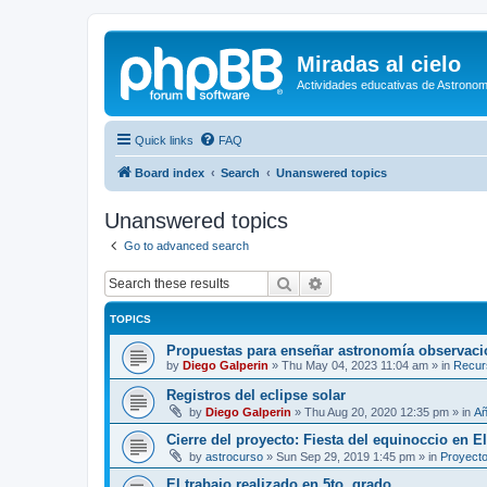
Miradas al cielo
Actividades educativas de Astronom
Quick links
FAQ
Board index
Search
Unanswered topics
Unanswered topics
Go to advanced search
Search
Advanced search
TOPICS
Propuestas para enseñar astronomía observaci
by
Diego Galperin
»
Thu May 04, 2023 11:04 am
» in
Recur
Registros del eclipse solar
by
Diego Galperin
»
Thu Aug 20, 2020 12:35 pm
» in
Añ
Cierre del proyecto: Fiesta del equinoccio en E
by
astrocurso
»
Sun Sep 29, 2019 1:45 pm
» in
Proyecto
El trabajo realizado en 5to. grado