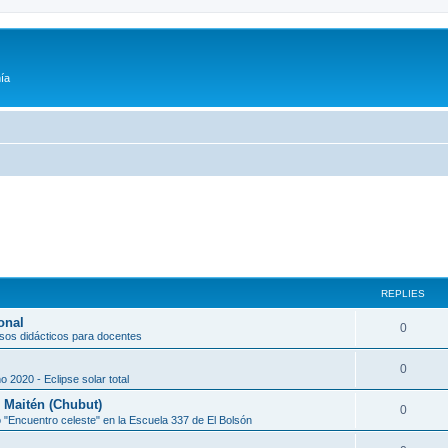
ía
REPLIES
onal
0
sos didácticos para docentes
0
o 2020 - Eclipse solar total
l Maitén (Chubut)
0
 "Encuentro celeste" en la Escuela 337 de El Bolsón