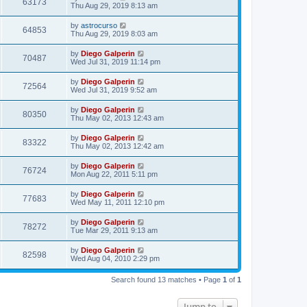
63173
Thu Aug 29, 2019 8:13 am
by
astrocurso
64853
Thu Aug 29, 2019 8:03 am
by
Diego Galperin
70487
Wed Jul 31, 2019 11:14 pm
by
Diego Galperin
72564
Wed Jul 31, 2019 9:52 am
by
Diego Galperin
80350
Thu May 02, 2013 12:43 am
by
Diego Galperin
83322
Thu May 02, 2013 12:42 am
by
Diego Galperin
76724
Mon Aug 22, 2011 5:11 pm
by
Diego Galperin
77683
Wed May 11, 2011 12:10 pm
by
Diego Galperin
78272
Tue Mar 29, 2011 9:13 am
by
Diego Galperin
82598
Wed Aug 04, 2010 2:29 pm
Search found 13 matches • Page
1
of
1
Jump to