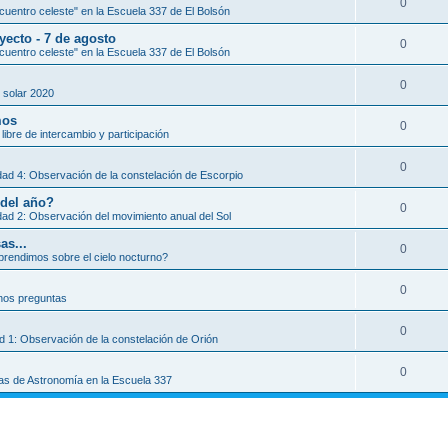
0
uentro celeste" en la Escuela 337 de El Bolsón
yecto - 7 de agosto
0
uentro celeste" en la Escuela 337 de El Bolsón
0
 solar 2020
mos
0
libre de intercambio y participación
0
dad 4: Observación de la constelación de Escorpio
 del año?
0
dad 2: Observación del movimiento anual del Sol
as...
0
rendimos sobre el cielo nocturno?
0
os preguntas
0
ad 1: Observación de la constelación de Orión
0
as de Astronomía en la Escuela 337