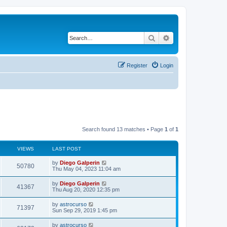
Search
Advanced search
Register
Login
Search found 13 matches • Page
1
of
1
VIEWS
LAST POST
by
Diego Galperin
50780
Thu May 04, 2023 11:04 am
by
Diego Galperin
41367
Thu Aug 20, 2020 12:35 pm
by
astrocurso
71397
Sun Sep 29, 2019 1:45 pm
by
astrocurso